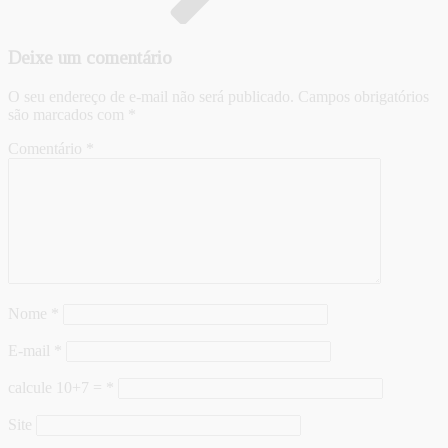
Deixe um comentário
O seu endereço de e-mail não será publicado.
Campos obrigatórios
são marcados com
*
Comentário
*
Nome
*
E-mail
*
calcule 10+7 =
*
Site