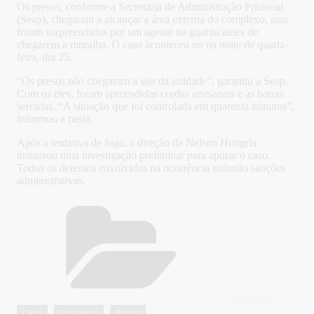
Os presos, conforme a Secretaria de Administração Prisional
(Seap), chegaram a alcançar a área externa do complexo, mas
foram surpreendidos por um agente na guarita antes de
chegarem a muralha. O caso aconteceu no na noite de quarta-
feira, dia 25.
“Os presos não chegaram a sair da unidade”, garantiu a Seap.
Com os eles, foram apreendidas cordas artesanais e as barras
serradas. “A situação que foi controlada em quarenta minutos”,
informou a pasta.
Após a tentativa de fuga, a direção da Nelson Hungria
instaurou uma investigação preliminar para apurar o caso.
Todos os detentos envolvidos na ocorrência sofrerão sanções
administrativas.
CATEGORIAS
Capa
Contagem
Polícia
,
,