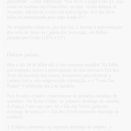
precedente”, conta Altemeyer. “Em 1879, o papa Leão 23, cujo
nome de batismo era Gioacchino, ou seja, versão italiana de
Joaquim, oficializou a festa em toda a Igreja. Já o dia 26 de
julho foi determinado pelo papa Paulo 6º.”
No imaginário religioso, por sua vez, é famosa a representação
dos avós de Jesus na Capela dos Scrovegni, em Pádua –
pintada por Giotto (1276-1337).
Outros países
Mas o dia 26 de julho não é um consenso mundial. Na Itália,
por exemplo, houve a preocupação de desconectar o Dia dos
Avós da memória dos santos, justamente para enfatizar o
caráter civil (e não religioso) da celebração- e a “Festa Dei
Nonni” é celebrada dia 2 de outubro.
Nos Estados Unidos, comemora-se no primeiro domingo de
setembro. No Reino Unido, no primeiro domingo de outubro.
A França é um caso raro: há o Dia das Vovós (primeiro
domingo de março) e o Dia dos Vovôs (primeiro domingo de
outubro).
A Estônia comemora no segundo domingo de outubro. A