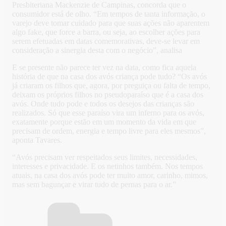
Presbiteriana Mackenzie de Campinas, concorda que o
consumidor está de olho. “Em tempos de tanta informação, o
varejo deve tomar cuidado para que suas ações não aparentem
algo fake, que force a barra, ou seja, ao escolher ações para
serem efetuadas em datas comemorativas, deve-se levar em
consideração a sinergia desta com o negócio”, analisa
E se presente não parece ter vez na data, como fica aquela
história de que na casa dos avós criança pode tudo? “Os avós
já criaram os filhos que, agora, por preguiça ou falta de tempo,
deixam os próprios filhos no pseudoparaíso que é a casa dos
avós. Onde tudo pode e todos os desejos das crianças são
realizados. Só que esse paraíso vira um inferno para os avós,
exatamente porque estão em um momento da vida em que
precisam de ordem, energia e tempo livre para eles mesmos”,
aponta Tavares.
“Avós precisam ver respeitados seus limites, necessidades,
interesses e privacidade. E os netinhos também. Nos tempos
atuais, na casa dos avós pode ter muito amor, carinho, mimos,
mas sem bagunçar e virar tudo de pernas para o ar.”