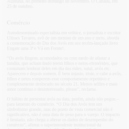
Austrália, no primeiro domingo de novembro. O Canadá, em
25 de outubro.
Comércio
Autodenominado especialista em velhice, o jornalista e escritor
Ulisses Tavares, avô de um menino de um ano e meio, aborda
a comemoração do Dia dos Avós em seu recém-lançado livro
Engate uma 3ª e Vá em Frente!.
“Os avós fingem, acomodados ou com medo de afastar a
família, que acham lindo terem filhos e netos-efemérides, que
costumam lembrar deles em dia das mães, natal, avós etc.
Aparecem e depois somem. É bem injusto, triste, e cabe a avós,
filhos e netos romperem esse comportamento repetitivo e
completamente deslocado no século 21. Menos selfies e mais
amor contínuo e desinteressado, please”, reclama.
O hábito de presentar avós na data, porém, ainda não pegou –
para lamento do comércio. “O Dia dos Avós tem um
simbolismo grande, mas do ponto de vista comercial não é
significativo, não é uma data de peso para o varejo. O impacto
é limitado, não chega a alterar os dados de desempenho do
comércio”, afirma o superintendente institucional da