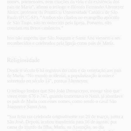
nomes, pormenores, nem citações da vida e da existência dos
pais de Maria”, afirma o teólogo e filósofo Fernando Altemeyer
Júnior, professor da Pontifícia Universidade Católica de São
Paulo (PUC-SP). “Ambos são citados no evangelho apócrifo
de São Tiago, não reconhecido pela Igreja. Portanto, não
constam em livros canônicos.”
Isso não impediu que São Joaquim e Santa Ana viessem a ser
reconhecidos e celebrados pela Igreja como pais de Maria.
Religiosidade
Desde o século 6 há registros do culto e da veneração aos pais
de Maria. “No mundo ocidental, a popularização acontece
sobretudo no século 14”, pontua Altemeyer.
O teólogo lembra que São João Damasceno, monge sírio que
viveu entre 676 e 747, quando comentava o Natal, já abordava
os pais de Maria com esses nomes, como sendo o casal São
Joaquim e Santa Ana.
“Sua festa era celebrada originalmente em 20 de março, junto a
São José. Depois, acabou transferida para 16 de agosto, por
causa do triunfo da filha, Maria, na Assunção, no dia