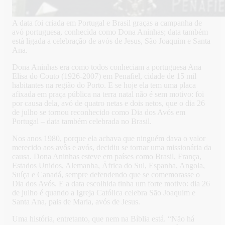
A data foi criada em Portugal e Brasil graças a campanha de
avó portuguesa, conhecida como Dona Aninhas; data também
está ligada a celebração de avós de Jesus, São Joaquim e Santa
Ana.
Dona Aninhas era como todos conheciam a portuguesa Ana
Elisa do Couto (1926-2007) em Penafiel, cidade de 15 mil
habitantes na região do Porto. E se hoje ela tem uma placa
afixada em praça pública na terra natal não é sem motivo: foi
por causa dela, avó de quatro netas e dois netos, que o dia 26
de julho se tornou reconhecido como Dia dos Avós em
Portugal – data também celebrada no Brasil.
Nos anos 1980, porque ela achava que ninguém dava o valor
merecido aos avôs e avós, decidiu se tornar uma missionária da
causa. Dona Aninhas esteve em países como Brasil, França,
Estados Unidos, Alemanha, África do Sul, Espanha, Angola,
Suíça e Canadá, sempre defendendo que se comemorasse o
Dia dos Avós. E a data escolhida tinha um forte motivo: dia 26
de julho é quando a Igreja Católica celebra São Joaquim e
Santa Ana, pais de Maria, avós de Jesus.
Uma história, entretanto, que nem na Bíblia está. “Não há