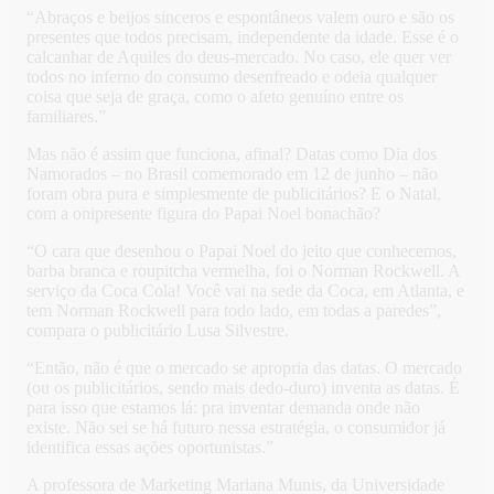
“Abraços e beijos sinceros e espontâneos valem ouro e são os
presentes que todos precisam, independente da idade. Esse é o
calcanhar de Aquiles do deus-mercado. No caso, ele quer ver
todos no inferno do consumo desenfreado e odeia qualquer
coisa que seja de graça, como o afeto genuíno entre os
familiares.”
Mas não é assim que funciona, afinal? Datas como Dia dos
Namorados – no Brasil comemorado em 12 de junho – não
foram obra pura e simplesmente de publicitários? E o Natal,
com a onipresente figura do Papai Noel bonachão?
“O cara que desenhou o Papai Noel do jeito que conhecemos,
barba branca e roupitcha vermelha, foi o Norman Rockwell. A
serviço da Coca Cola! Você vai na sede da Coca, em Atlanta, e
tem Norman Rockwell para todo lado, em todas a paredes”,
compara o publicitário Lusa Silvestre.
“Então, não é que o mercado se apropria das datas. O mercado
(ou os publicitários, sendo mais dedo-duro) inventa as datas. É
para isso que estamos lá: pra inventar demanda onde não
existe. Não sei se há futuro nessa estratégia, o consumidor já
identifica essas ações oportunistas.”
A professora de Marketing Mariana Munis, da Universidade