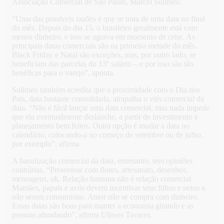
Associação Comercial de São Paulo, Marcel Solimeo.
“Uma das possíveis razões é que se trata de uma data no final
do mês. Depois do dia 15, o brasileiro geralmente está com
menos dinheiro, e isso se agrava em momento de crise. As
principais datas comerciais são na primeira metade do mês.
Black Friday e Natal são exceções, mas, por outro lado, se
beneficiam das parcelas do 13º salário – e por isso são tão
benéficas para o varejo”, aponta.
Solimeo também acredita que a proximidade com o Dia dos
Pais, data bastante consolidada, atrapalha o viés comercial da
data. “Não é fácil lançar uma data comercial, mas nada impede
que ela eventualmente deslanche, a partir de investimento e
planejamento bem feitos. Outra opção é mudar a data no
calendário, colocando-a no começo de setembro ou de julho,
por exemplo”, afirma.
A banalização comercial da data, entretanto, tem opiniões
contrárias. “Presentear com flores, artesanato, desenhos,
mensagens, ok. Relação humana não é relação comercial.
Mamães, papais e avós devem incentivar seus filhos e netos a
não serem consumistas. Amor não se compra com dinheiro.
Essas datas são boas para manter a economia girando e as
pessoas afundando”, afirma Ulisses Tavares.