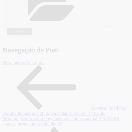
CATEGORIAS
Interessantes
Navegação de Post
Post anterior
Anteriores
Governo de Minas
derruba liminar que obrigava pagar salário no 5º dia útil
Próximo post
Próximo
Pagamento de abono salarial PIS/PASEP
começa nesta quinta-feira dia 26