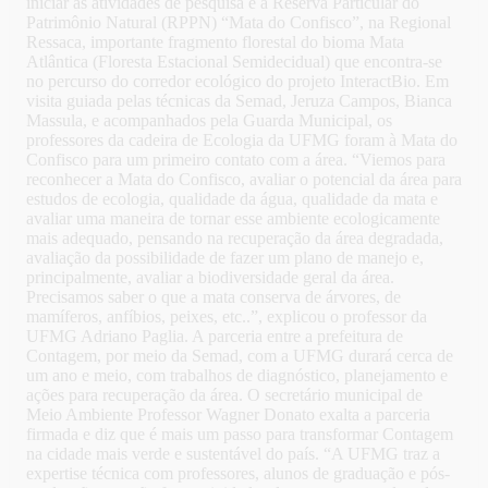
iniciar as atividades de pesquisa é a Reserva Particular do
Patrimônio Natural (RPPN) “Mata do Confisco”, na Regional
Ressaca, importante fragmento florestal do bioma Mata
Atlântica (Floresta Estacional Semidecidual) que encontra-se
no percurso do corredor ecológico do projeto InteractBio. Em
visita guiada pelas técnicas da Semad, Jeruza Campos, Bianca
Massula, e acompanhados pela Guarda Municipal, os
professores da cadeira de Ecologia da UFMG foram à Mata do
Confisco para um primeiro contato com a área. “Viemos para
reconhecer a Mata do Confisco, avaliar o potencial da área para
estudos de ecologia, qualidade da água, qualidade da mata e
avaliar uma maneira de tornar esse ambiente ecologicamente
mais adequado, pensando na recuperação da área degradada,
avaliação da possibilidade de fazer um plano de manejo e,
principalmente, avaliar a biodiversidade geral da área.
Precisamos saber o que a mata conserva de árvores, de
mamíferos, anfíbios, peixes, etc..”, explicou o professor da
UFMG Adriano Paglia. A parceria entre a prefeitura de
Contagem, por meio da Semad, com a UFMG durará cerca de
um ano e meio, com trabalhos de diagnóstico, planejamento e
ações para recuperação da área. O secretário municipal de
Meio Ambiente Professor Wagner Donato exalta a parceria
firmada e diz que é mais um passo para transformar Contagem
na cidade mais verde e sustentável do país. “A UFMG traz a
expertise técnica com professores, alunos de graduação e pós-