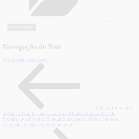
CATEGORIAS
Sem categoria
Navegação de Post
Post anterior
Anteriores
Polícia Rodoviária
registra 20 mortes nas estradas de Minas durante o feriado
Próximo post
Próximo
Santuário dedicado a Nossa Senhora
Aparecida é instalado em Contagem