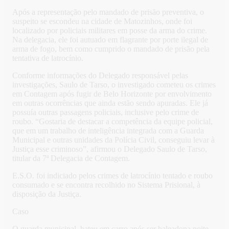
Após a representação pelo mandado de prisão preventiva, o
suspeito se escondeu na cidade de Matozinhos, onde foi
localizado por policiais militares em posse da arma do crime.
Na delegacia, ele foi autuado em flagrante por porte ilegal de
arma de fogo, bem como cumprido o mandado de prisão pela
tentativa de latrocínio.
Conforme informações do Delegado responsável pelas
investigações, Saulo de Tarso, o investigado cometeu os crimes
em Contagem após fugir de Belo Horizonte por envolvimento
em outras ocorrências que ainda estão sendo apuradas. Ele já
possuía outras passagens policiais, inclusive pelo crime de
roubo. “Gostaria de destacar a competência da equipe policial,
que em um trabalho de inteligência integrada com a Guarda
Municipal e outras unidades da Polícia Civil, conseguiu levar à
Justiça esse criminoso”, afirmou o Delegado Saulo de Tarso,
titular da 7ª Delegacia de Contagem.
E.S.O. foi indiciado pelos crimes de latrocínio tentado e roubo
consumado e se encontra recolhido no Sistema Prisional, à
disposição da Justiça.
Caso
O guarda municipal bateu em carro após ser baleadona noite