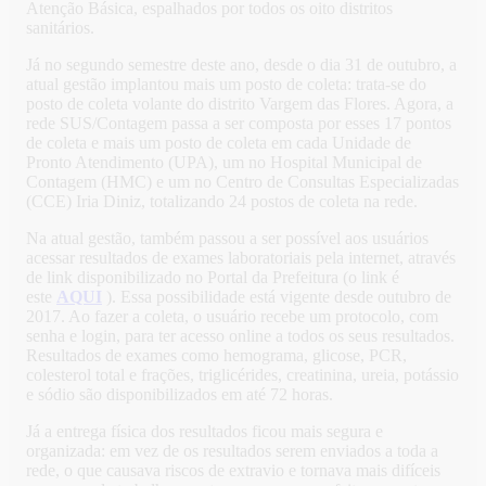
Atenção Básica, espalhados por todos os oito distritos
sanitários.
Já no segundo semestre deste ano, desde o dia 31 de outubro, a
atual gestão implantou mais um posto de coleta: trata-se do
posto de coleta volante do distrito Vargem das Flores. Agora, a
rede SUS/Contagem passa a ser composta por esses 17 pontos
de coleta e mais um posto de coleta em cada Unidade de
Pronto Atendimento (UPA), um no Hospital Municipal de
Contagem (HMC) e um no Centro de Consultas Especializadas
(CCE) Iria Diniz, totalizando 24 postos de coleta na rede.
Na atual gestão, também passou a ser possível aos usuários
acessar resultados de exames laboratoriais pela internet, através
de link disponibilizado no Portal da Prefeitura (o link é
este
AQUI
). Essa possibilidade está vigente desde outubro de
2017. Ao fazer a coleta, o usuário recebe um protocolo, com
senha e login, para ter acesso online a todos os seus resultados.
Resultados de exames como hemograma, glicose, PCR,
colesterol total e frações, triglicérides, creatinina, ureia, potássio
e sódio são disponibilizados em até 72 horas.
Já a entrega física dos resultados ficou mais segura e
organizada: em vez de os resultados serem enviados a toda a
rede, o que causava riscos de extravio e tornava mais difíceis