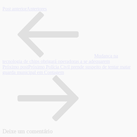
Post anterior
Anteriores
Mudança na
tecnologia de chips obrigará operadoras a se adequarem
Próximo post
Próximo
Polícia Civil prende suspeito de tentar matar
guarda municipal em Contagem
Deixe um comentário