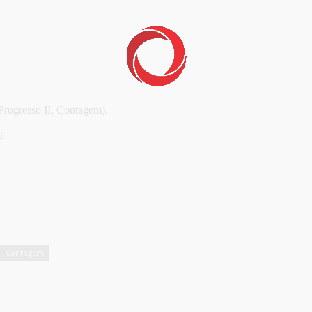
rogresso II, Contagem).
r
Contagem