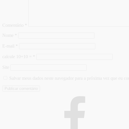
Comentário
*
Nome
*
E-mail
*
calcule 10+10 =
*
Site
Salvar meus dados neste navegador para a próxima vez que eu co