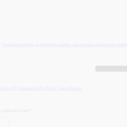
Contagem recebe os primeiros painéis para orientar usuários do horár
cia da 43ª Companhia da PM no Água Branca
ão marcados com
*