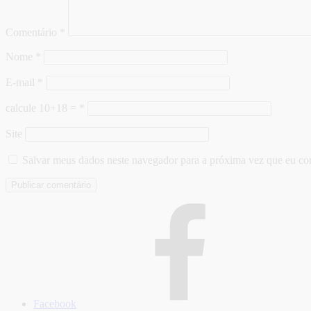
Comentário
*
Nome
*
E-mail
*
calcule 10+18 =
*
Site
Salvar meus dados neste navegador para a próxima vez que eu co
Facebook