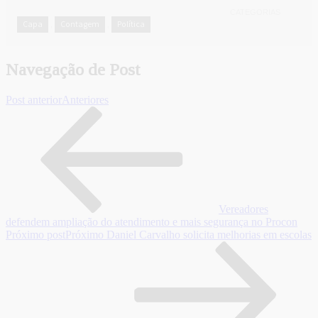
CATEGORIAS
Capa
Contagem
Política
,
,
Navegação de Post
Post anterior
Anteriores
Vereadores
defendem ampliação do atendimento e mais segurança no Procon
Próximo post
Próximo
Daniel Carvalho solicita melhorias em escolas