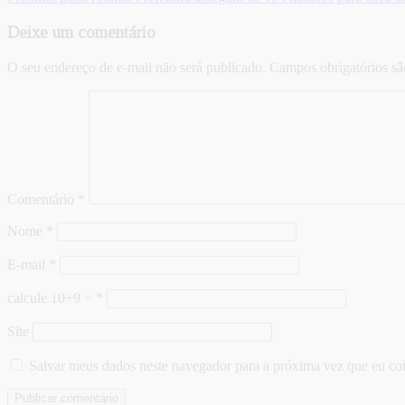
Deixe um comentário
O seu endereço de e-mail não será publicado.
Campos obrigatórios s
Comentário
*
Nome
*
E-mail
*
calcule 10+9 =
*
Site
Salvar meus dados neste navegador para a próxima vez que eu co