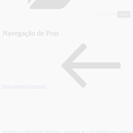
Capa
CATEGORIAS
,
Navegação de Post
Post anterior
Anteriores
Próximo post
Próximo
Prefeitura assegura de 154 milhões para obra 