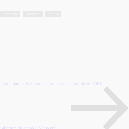
Contagem
Educação
Política
,
,
Faculdade UNA concede bolsas de estudo de até 100%
de abertura da avenida Maracanã