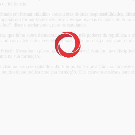
e lei fictício.
âmara em formar cidadãos conscientes de suas responsabilidades, direit
apenas em formar bons médicos e advogados, mas cidadãos do bem, prepa
hor”, disse o parlamentar, para os estudantes.
ário, que falou sobre democracia, sobre os três poderes da república, e 
upando as cadeiras dos vereadores, marcando presença e realizando uma 
a Priscila Mesquita explicou que os estudantes já estudam, nas disciplin
ante na sua formação.
tem visto na teoria em sala de aula. É importante que a Câmara abra este
recisa dessa prática para sua formação. Eles estavam ansiosos para co