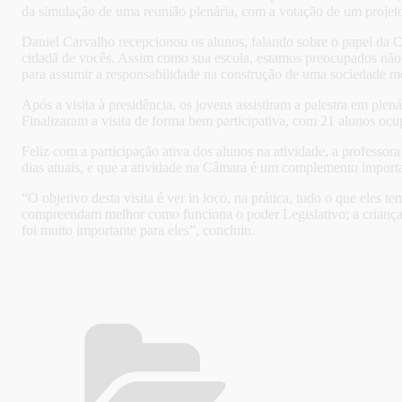
da simulação de uma reunião plenária, com a votação de um projeto d
Daniel Carvalho recepcionou os alunos, falando sobre o papel da C
cidadã de vocês. Assim como sua escola, estamos preocupados não 
para assumir a responsabilidade na construção de uma sociedade mel
Após a visita à presidência, os jovens assistiram a palestra em plen
Finalizaram a visita de forma bem participativa, com 21 alunos oc
Feliz com a participação ativa dos alunos na atividade, a professor
dias atuais, e que a atividade na Câmara é um complemento import
“O objetivo desta visita é ver in loco, na prática, tudo o que eles 
compreendam melhor como funciona o poder Legislativo; a criança p
foi muito importante para eles”, concluiu.