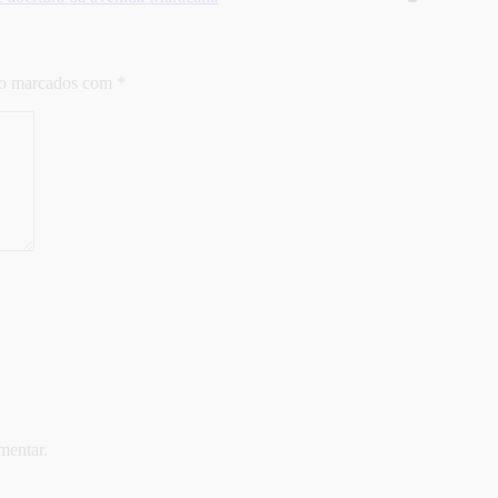
ão marcados com
*
mentar.