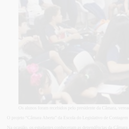
Os alunos foram recebidos pelo presidente da Câmara, ver
O projeto “Câmara Aberta” da Escola do Legislativo de Contagem 
Na ocasião, os estudantes conheceram as dependências da Câmara, 