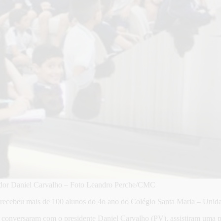
eador Daniel Carvalho – Foto Leandro Perche/CMC
recebeu mais de 100 alunos do 4o ano do Colégio Santa Maria – Unida
conversaram com o presidente Daniel Carvalho (PV), assistiram uma pal