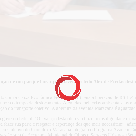
ção de um parque linear para lazer. Prefeito Alex de Freitas dest
rato com a Caixa Econômica Federal (CEF) para a liberação de R$ 154 m
a hora o tempo de deslocamento. Além das melhorias ambientais, as ob
ação do transporte coletivo. A abertura da avenida Maracanã é aguarda
o governo federal. “O avanço desta obra vai trazer mais dignidade e qu
 fazer sua parte e resgatar a esperança dos que mais necessitam”, afir
ico Coletivo do Complexo Maracanã integram o Programa Avançar Cida
 A gestão será da Secretaria Municipal de Obras e Serviços Urbanos (