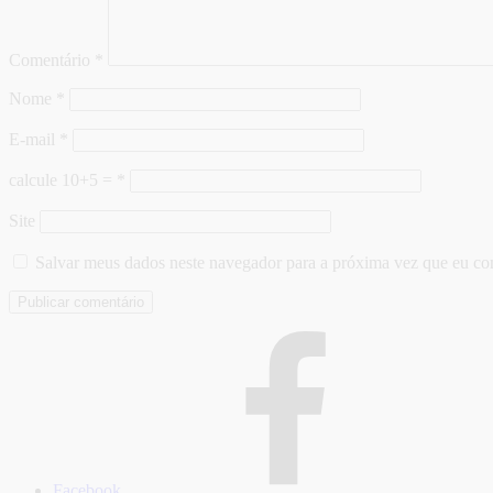
Comentário
*
Nome
*
E-mail
*
calcule 10+5 =
*
Site
Salvar meus dados neste navegador para a próxima vez que eu co
Facebook