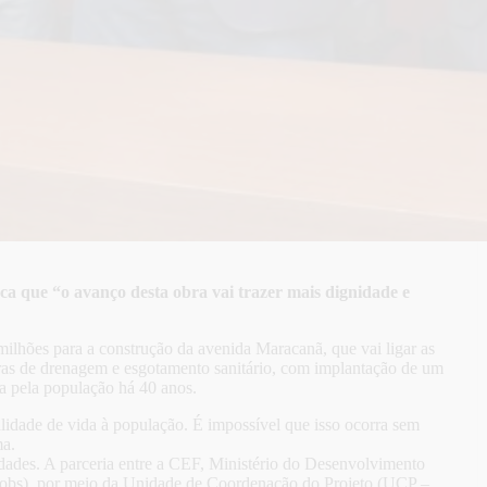
aca que “o avanço desta obra vai trazer mais dignidade e
ilhões para a construção da avenida Maracanã, que vai ligar as
ras de drenagem e esgotamento sanitário, com implantação de um
da pela população há 40 anos.
alidade de vida à população. É impossível que isso ocorra sem
ma.
des. A parceria entre a CEF, Ministério do Desenvolvimento
Semobs), por meio da Unidade de Coordenação do Projeto (UCP –