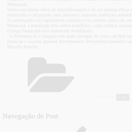
Maracanã).
Serão executadas obras de macrodrenagem e de um sistema eficaz de
arborizada e calçamento para pedestres, trazendo melhorias ambient
As adequações no esgotamento sanitário e no sistema viário são ne
Maracanã, a população terá vários benefícios, como melhor escoame
córrego Maracanã será totalmente revitalizado.
“A Prefeitura de Contagem tem dado exemplo de como um time bem 
financiar e assumir grandes investimentos. Percebemos também como 
Marcelo Bonfim.
Capa
CATEGORIAS
,
Navegação de Post