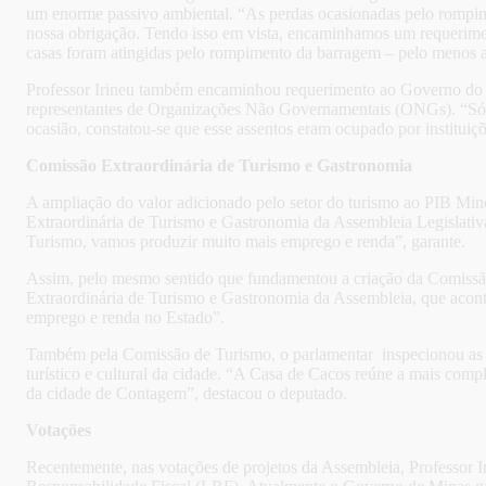
um enorme passivo ambiental. “As perdas ocasionadas pelo rompim
nossa obrigação. Tendo isso em vista, encaminhamos um requerimen
casas foram atingidas pelo rompimento da barragem – pelo menos até
Professor Irineu também encaminhou requerimento ao Governo do Es
representantes de Organizações Não Governamentais (ONGs). “Só as
ocasião, constatou-se que esse assentos eram ocupado por instituiç
Comissão Extraordinária de Turismo e Gastronomia
A ampliação do valor adicionado pelo setor do turismo ao PIB Min
Extraordinária de Turismo e Gastronomia da Assembleia Legislativa
Turismo, vamos produzir muito mais emprego e renda”, garante.
Assim, pelo mesmo sentido que fundamentou a criação da Comissão, P
Extraordinária de Turismo e Gastronomia da Assembleia, que aconte
emprego e renda no Estado”.
Também pela Comissão de Turismo, o parlamentar inspecionou as c
turístico e cultural da cidade. “A Casa de Cacos reúne a mais comple
da cidade de Contagem”, destacou o deputado.
Votações
Recentemente, nas votações de projetos da Assembleia, Professor Ir