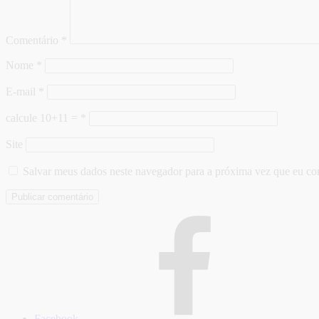
Comentário
*
Nome
*
E-mail
*
calcule 10+11 =
*
Site
Salvar meus dados neste navegador para a próxima vez que eu co
Facebook