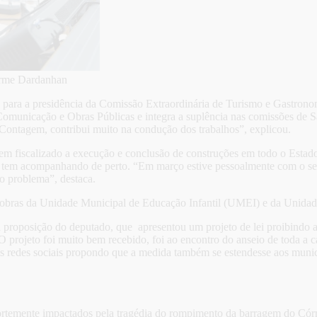
erme Dardanhan
leito para a presidência da Comissão Extraordinária de Turismo e Gast
Comunicação e Obras Públicas e integra a suplência nas comissões de 
Contagem, contribui muito na condução dos trabalhos”, explicou.
em fiscalizado a execução e conclusão de construções em todo o Estado
 tem acompanhando de perto. “Em março estive pessoalmente com o secr
 o problema”, destaca.
bras da Unidade Municipal de Educação Infantil (UMEI) e da Unidade 
proposição do deputado, que apresentou um projeto de lei proibindo as
“O projeto foi muito bem recebido, foi ao encontro do anseio de toda 
s redes sociais propondo que a medida também se estendesse aos munic
m fortemente impactados pela tragédia do rompimento da barragem do C