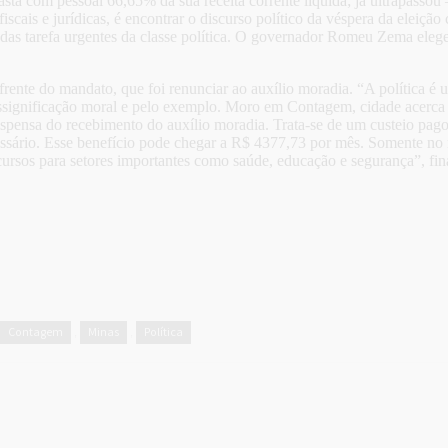
 com pessoal 66,65% da sua receita corrente liquida; já ultrapassou – 
cais e jurídicas, é encontrar o discurso político da véspera da eleiçã
a das tarefa urgentes da classe política. O governador Romeu Zema elege
frente do mandato, que foi renunciar ao auxílio moradia. “A política é 
essignificação moral e pelo exemplo. Moro em Contagem, cidade acerca 
dispensa do recebimento do auxílio moradia. Trata-se de um custeio pago
ecessário. Esse benefício pode chegar a R$ 4377,73 por mês. Somente no
rsos para setores importantes como saúde, educação e segurança”, fina
Contagem
Minas
Política
,
,