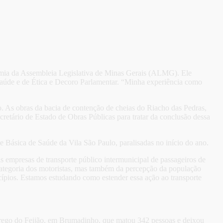
ronomia da Assembleia Legislativa de Minas Gerais (ALMG). Ele
Saúde e de Ética e Decoro Parlamentar. “Minha experiência como
. As obras da bacia de contenção de cheias do Riacho das Pedras,
etário de Estado de Obras Públicas para tratar da conclusão dessa
Básica de Saúde da Vila São Paulo, paralisadas no início do ano.
 empresas de transporte público intermunicipal de passageiros de
a categoria dos motoristas, mas também da percepção da população
ípios. Estamos estudando como estender essa ação ao transporte
órrego do Feijão, em Brumadinho, que matou 342 pessoas e deixou