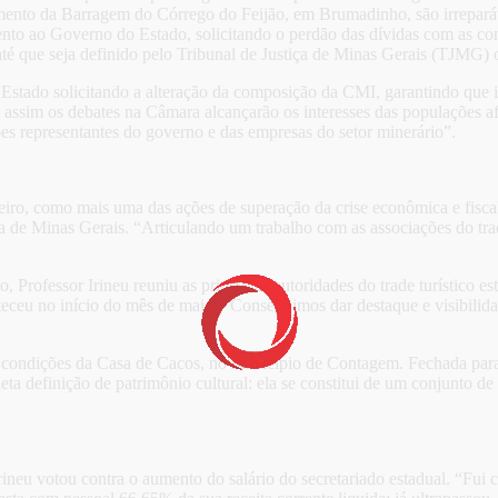
ento da Barragem do Córrego do Feijão, em Brumadinho, são irreparáv
to ao Governo do Estado, solicitando o perdão das dívidas com as conc
 que seja definido pelo Tribunal de Justiça de Minas Gerais (TJMG) o v
tado solicitando a alteração da composição da CMI, garantindo que i
sim os debates na Câmara alcançarão os interesses das populações afe
ões representantes do governo e das empresas do setor minerário”.
eiro, como mais uma das ações de superação da crise econômica e fisc
 de Minas Gerais. “Articulando um trabalho com as associações do trad
rofessor Irineu reuniu as principais autoridades do trade turístico es
ceu no início do mês de maio. “Conseguimos dar destaque e visibilidad
ondições da Casa de Cacos, no município de Contagem. Fechada para 
ta definição de patrimônio cultural: ela se constitui de um conjunto de 
ineu votou contra o aumento do salário do secretariado estadual. “Fui c