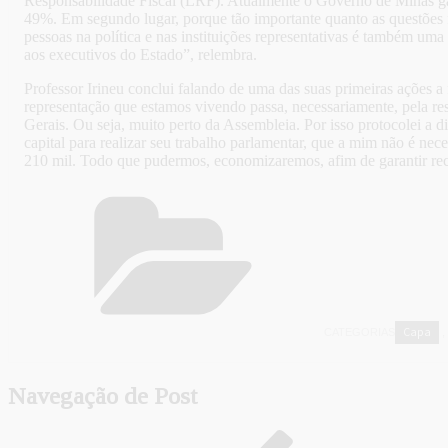
Responsabilidade Fiscal (LRF). Atualmente o Governo de Minas gasta
49%. Em segundo lugar, porque tão importante quanto as questões fis
pessoas na política e nas instituições representativas é também um
aos executivos do Estado”, relembra.
Professor Irineu conclui falando de uma das suas primeiras ações a 
representação que estamos vivendo passa, necessariamente, pela r
Gerais. Ou seja, muito perto da Assembleia. Por isso protocolei a 
capital para realizar seu trabalho parlamentar, que a mim não é n
210 mil. Todo que pudermos, economizaremos, afim de garantir recu
Capa
CATEGORIAS
,
Navegação de Post