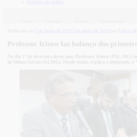
Horários de ônibus
Cultura
Educação
Turismo
Entretenimento
Publicado em
3 de junho de 2019
3 de junho de 2019
por
Egleia M
Professor Irineu faz balanço dos primei
No dia 1º de fevereiro desse ano, Professor Irineu (PSL-MG) i
de Minas Gerais (ALMG). Desde então, explica o deputado, o 