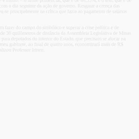
e muito! – o limite prudencial, que é de 46,55%, e o teto, que é de
o com o dia seguinte da ação de governo. Resgatar a crença das
u-se principalmente na crítica que fazia ao pagamento de salários
um fazer do campo do simbólico e superar a crise política e de
de 30 quilômetros de distância da Assembleia Legislativa de Minas
 para deputados do interior do Estado, que precisam se alocar na
 meu gabinete, ao final de quatro anos, economizará mais de R$
lizou Professor Irineu.