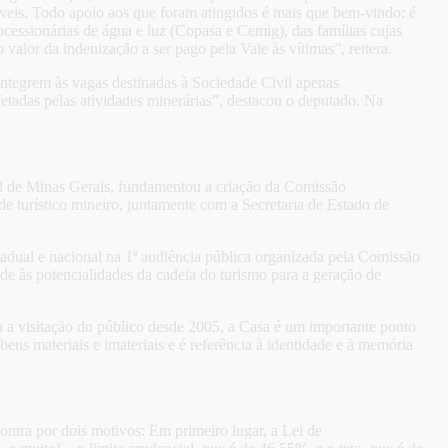
eis. Todo apoio aos que foram atingidos é mais que bem-vindo: é
essionárias de água e luz (Copasa e Cemig), das famílias cujas
alor da indenização a ser pago pela Vale às vítimas”, reitera.
ntegrem às vagas destinadas à Sociedade Civil apenas
tadas pelas atividades minerárias”, destacou o deputado. Na
al de Minas Gerais, fundamentou a criação da Comissão
e turístico mineiro, juntamente com a Secretaria de Estado de
tadual e nacional na 1ª audiência pública organizada pela Comissão
e às potencialidades da cadeia do turismo para a geração de
a visitação do público desde 2005, a Casa é um importante ponto
bens materiais e imateriais e é referência à identidade e à memória
ontra por dois motivos: Em primeiro lugar, a Lei de