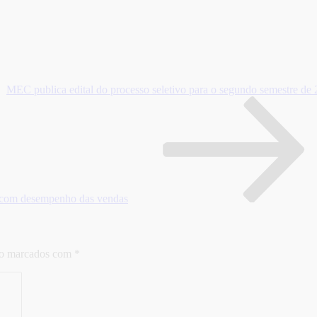
MEC publica edital do processo seletivo para o segundo semestre de
o com desempenho das vendas
ão marcados com
*