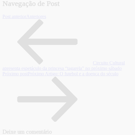
Navegação de Post
Post anterior
Anteriores
Circuito Cultural
apresenta espetáculo da princesa “tagarela” no próximo sábado
Próximo post
Próximo
Artigo: O futebol e a doença do século
Deixe um comentário