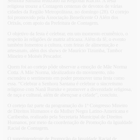
Senhora Santana realizado na Regional Riacho. A festa
religiosa trouxe a Contagem centenas de devotos de várias
cidades da Região Metropolitana, no domingo (28). O cortejo
foi promovido pela Associação Beneficente O Além dos
Orixás, com apoio da Prefeitura de Contagem.
O objetivo da festa é celebrar, em um momento ecumênico, o
respeito às religiões de matriz africana. Além da fé, o evento
também fomentou a cultura, com feiras de alimentação e
artesanato, além dos shows de Maurício Tizumba, Tambor
Mineiro e Moisés Pescador.
Quem foi ao cortejo pôde observar a emoção de Mãe Norma
Cotta. A Mãe Norma, idealizadora do movimento, não
escondeu o sentimento em poder promover uma festa como
essa. “Celebrar a Senhora Santana é celebrar o sincretismo
religioso com Nanã Buruke e promover a diversidade religiosa,
de raça e cultural, além de abençoar a cidade”, concluiu.
O cortejo faz parte da programação do 1º Congresso Mineiro
de Direitos Humanos e da Mulher Negra Latino-Americana e
Caribenha, realizado pela Secretaria Municipal de Direitos
Humanos, por meio da coordenação de Promoção da Igualdade
Racial de Contagem.
O superintendente de Promoção da Igualdade Racial de