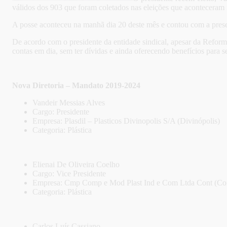
válidos dos 903 que foram coletados nas eleições que aconteceram n
A posse aconteceu na manhã dia 20 deste mês e contou com a presen
De acordo com o presidente da entidade sindical, apesar da Reform
contas em dia, sem ter dívidas e ainda oferecendo benefícios para s
Nova Diretoria – Mandato 2019-2024
Vandeir Messias Alves
Cargo: Presidente
Empresa: Plasdil – Plasticos Divinopolis S/A (Divinópolis)
Categoria: Plástica
Elienai De Oliveira Coelho
Cargo: Vice Presidente
Empresa: Cmp Comp e Mod Plast Ind e Com Ltda Cont (Co
Categoria: Plástica
Carlos Luís Cassiano