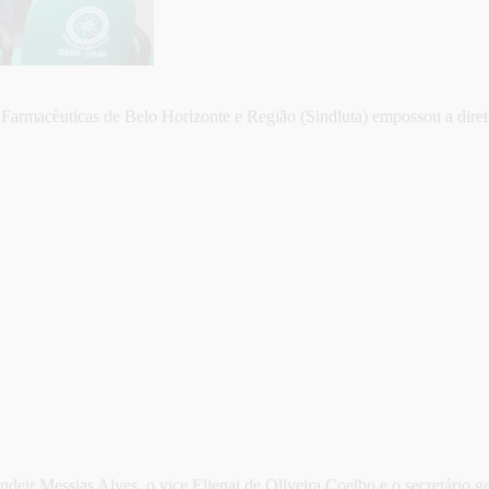
e Farmacêuticas de Belo Horizonte e Região (Sindluta) empossou a diret
andeir Messias Alves, o vice Elienai de Oliveira Coelho e o secretário