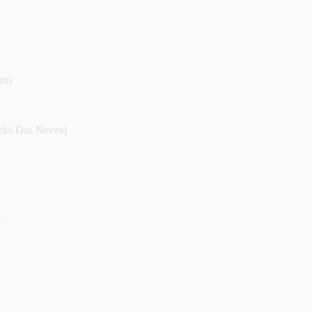
em)
rão Das Neves)
)