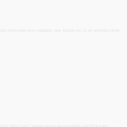
oria eleita para novo mandato, que iniciou em 22 de setembro deste
 geral Carlos Luís Cassiano foram reconduzidos com 874 votos