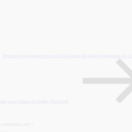
Prefeitura veta reajuste da tarifa das linhas de ônibus municipais de 
eada para compor Corredor Norte/Sul
ão marcados com
*