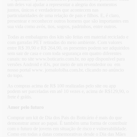
um deles vai ajudar a representar a alegria dos momentos
juntos, únicos e verdadeiros que acontecem nas
particularidades de uma relação de pais e filhos. E, é claro,
presentear e reconhecer outros homens que são importantes em
sua vida como avós, tios, sogros, padrinhos, entre outros.
Todas as embalagens dos kits são feitas em material reciclado e
com garrafas PET retiradas do meio ambiente. Com valores
entre R$ 39,90 e R$ 264,90, os presentes podem ser adquiridos
sem sair de casa e com toda segurança em quatro diferentes
canais: no site www.boticario.com.br, no app disponível para
versões Android e iOs, por meio de um revendedor ou em
nosso portal www. jornalofolha.com.br, clicando no anúncio
do topo.
As compras acima de R$ 100 realizadas pelo site ou app
podem ser parceladas em até 10 vezes e, acima de R$129,90, o
frete é grátis.
Amor pelo futuro
Comprar um kit de Dia dos Pais do Boticário é mais do que
demonstrar amor ao papai. É também uma forma de contribuir
com o futuro de jovens em situação de risco e vulnerabilidade.
Como em todas a datas comemorativas desde o Dia das Mães