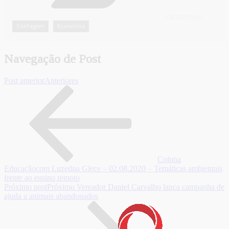
CATEGORIAS
Contagem
Economia
,
Navegação de Post
Post anterior
Anteriores
Coluna
Educaçãocom Luzedna Glece – 02.08.2020 – Temáticas ambientais
frente ao ensino remoto
Próximo post
Próximo
Vereador Daniel Carvalho lança campanha de
ajuda a animais abandonados