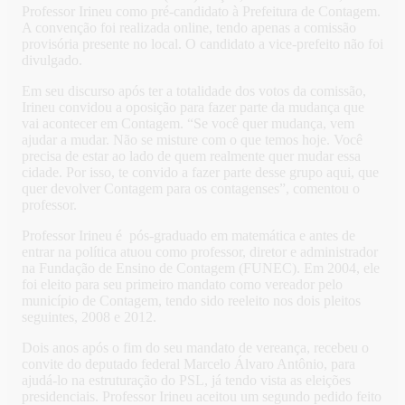
Professor Irineu como pré-candidato à Prefeitura de Contagem.
A convenção foi realizada online, tendo apenas a comissão
provisória presente no local. O candidato a vice-prefeito não foi
divulgado.
Em seu discurso após ter a totalidade dos votos da comissão,
Irineu convidou a oposição para fazer parte da mudança que
vai acontecer em Contagem. “Se você quer mudança, vem
ajudar a mudar. Não se misture com o que temos hoje. Você
precisa de estar ao lado de quem realmente quer mudar essa
cidade. Por isso, te convido a fazer parte desse grupo aqui, que
quer devolver Contagem para os contagenses”, comentou o
professor.
Professor Irineu é pós-graduado em matemática e antes de
entrar na política atuou como professor, diretor e administrador
na Fundação de Ensino de Contagem (FUNEC). Em 2004, ele
foi eleito para seu primeiro mandato como vereador pelo
município de Contagem, tendo sido reeleito nos dois pleitos
seguintes, 2008 e 2012.
Dois anos após o fim do seu mandato de vereança, recebeu o
convite do deputado federal Marcelo Álvaro Antônio, para
ajudá-lo na estruturação do PSL, já tendo vista as eleições
presidenciais. Professor Irineu aceitou um segundo pedido feito