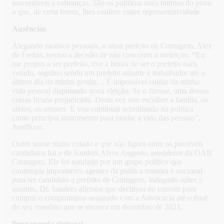
susceptíveis a cobranças. São os políticos mais íntimos do povo
o que, de certa forma, lhes confere maior representatividade.
Ausências
Alegando motivos pessoais, o atual prefeito de Contagem, Alex
de Freitas, tomou a decisão de não concorrer a reeleição. “Eu
me propus a ser prefeito, tive a honra de ser o prefeito mais
votado, seguirei sendo um prefeito atuante e trabalhador até o
último dia da minha gestão… É impossível cuidar da minha
vida pessoal disputando nova eleição. Se o fizesse, uma dessas
coisas ficaria prejudicada. Desta vez vou escolher a família, os
afetos, os amores. E vou continuar acreditando na política
como principal instrumento para mudar a vida das pessoas”,
Justificou.
Outro nome muito cotado e que não figura entre os possíveis
candidatos foi o de Sanders Alves Augusto, presidente da OAB
Contagem. Ele foi sondado por um grupo político que
contempla importantes agentes da política mineira e nacional
para ser candidato a prefeito de Contagem. Indagado sobre o
assunto, Dr. Sanders afirmou que declinou do convite para
cumprir o compromisso assumido com a Advocacia até o final
do seu mandato que se encerra em dezembro de 2021.
Propaganda eleitoral