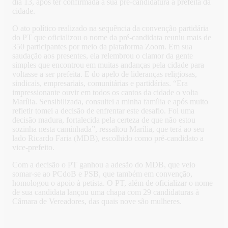
dia 13, após ter confirmada a sua pré-candidatura a prefeita da
cidade.
O ato político realizado na sequência da convenção partidária
do PT que oficializou o nome da pré-candidata reuniu mais de
350 participantes por meio da plataforma Zoom. Em sua
saudação aos presentes, ela relembrou o clamor da gente
simples que encontrou em muitas andanças pela cidade para
voltasse a ser prefeita. E do apelo de lideranças religiosas,
sindicais, empresariais, comunitárias e partidárias. “Era
impressionante ouvir em todos os cantos da cidade o volta
Marília. Sensibilizada, consultei a minha família e após muito
refletir tomei a decisão de enfrentar este desafio. Foi uma
decisão madura, fortalecida pela certeza de que não estou
sozinha nesta caminhada”, ressaltou Marília, que terá ao seu
lado Ricardo Faria (MDB), escolhido como pré-candidato a
vice-prefeito.
Com a decisão o PT ganhou a adesão do MDB, que veio
somar-se ao PCdoB e PSB, que também em convenção,
homologou o apoio à petista. O PT, além de oficializar o nome
de sua candidata lançou uma chapa com 29 candidaturas à
Câmara de Vereadores, das quais nove são mulheres.