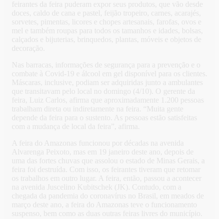
feirantes da feira puderam expor seus produtos, que vão desde
doces, caldo de cana e pastel, feijão tropeiro, carnes, acarajés,
sorvetes, pimentas, licores e chopes artesanais, farofas, ovos e
mel e também roupas para todos os tamanhos e idades, bolsas,
calçados e bijuterias, brinquedos, plantas, móveis e objetos de
decoração.
Nas barracas, informações de segurança para a prevenção e o
combate à Covid-19 e álcool em gel disponível para os clientes.
Máscaras, inclusive, podiam ser adquiridas junto a ambulantes
que transitavam pelo local no domingo (4/10). O gerente da
feira, Luiz Carlos, afirma que aproximadamente 1.200 pessoas
trabalham direta ou indiretamente na feira. “Muita gente
depende da feira para o sustento. As pessoas estão satisfeitas
com a mudança de local da feira”, afirma.
A feira do Amazonas funcionou por décadas na avenida
Alvarenga Peixoto, mas em 19 janeiro deste ano, depois de
uma das fortes chuvas que assolou o estado de Minas Gerais, a
feira foi destruída. Com isso, os feirantes tiveram que retomar
os trabalhos em outro lugar. A feira, então, passou a acontecer
na avenida Juscelino Kubitschek (JK). Contudo, com a
chegada da pandemia do coronavírus no Brasil, em meados de
março deste ano, a feira do Amazonas teve o funcionamento
suspenso, bem como as duas outras feiras livres do município.