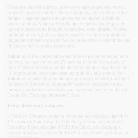
O retorno das feiras livres, que ocorre após quase sete meses,
trouxe de novo os muitos cheiros, texturas, cores e formas das
feiras e a esperança de novamente ver os negócios irem de
vento em popa. Vanessa Arruda, que comercializa roupas em
uma das barracas da feira do Amazonas, está otimista. “Gostei
muito da mudança. Está mais espaçoso. Estamos seguindo as
regras de combate e prevenção ao coronavírus e esperamos que
dê tudo certo”, anseia a expositora.
Raimundo Lino comercializa seu famoso pé-de-moleque, feito
na hora, há mais ou menos 25 anos na feira do Amazonas. O
doce é feito ali mesmo, no dia de feira e na presença do cliente.
O freguês pode levar para casa um quitute ainda quente. Seu
Raimundo é mais um feirante que aprovou a mudança de lugar
da feira do Amazonas. Raimundo estava de máscara e toma
todos os cuidados necessários para a prevenção e o combate à
Covid-19. “Tem que ter asseio”, frisa.
Feiras livres em Contagem
– Feira do Eldorado: volta ao funcionar aos sábados, das 8h às
17h, avenida João César de Oliveira, próximo ao Centro de
Consultas Especializadas (CCE) Iria Diniz. Aos domingos,
passa a funcionar na avenida José Faria da Rocha, próximo ao