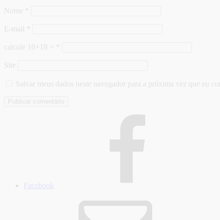
Nome
*
E-mail
*
calcule 10+18 =
*
Site
Salvar meus dados neste navegador para a próxima vez que eu co
Facebook