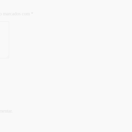
ão marcados com
*
mentar.