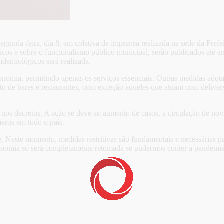
egunda-feira, dia 8, em coletiva de imprensa realizada na sede da Pre
os e sobre o funcionalismo público municipal, serão publicados até ama
idemiológicos será realizada.
omia, permitindo apenas os serviços essenciais. Outras medidas adotada
ento de bares e restaurantes, com exceção àqueles que atuam com deliv
 nos decretos. A ação se deve ao aumento de casos, à circulação de nov
eros em todo o país.
Neste momento, medidas restritivas são fundamentais e necessárias para
conomia só será completamente retomada se pudermos conter a pandemia”,