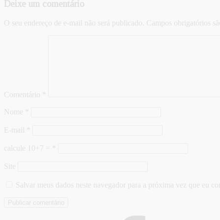
Deixe um comentário
O seu endereço de e-mail não será publicado.
Campos obrigatórios s
Comentário
*
Nome
*
E-mail
*
calcule 10+7 =
*
Site
Salvar meus dados neste navegador para a próxima vez que eu co