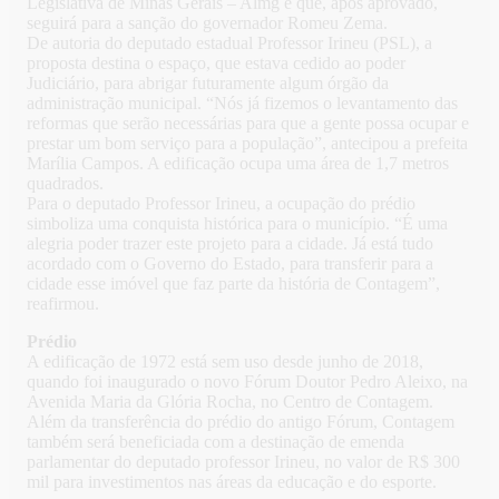
Legislativa de Minas Gerais – Almg e que, após aprovado,
seguirá para a sanção do governador Romeu Zema.
De autoria do deputado estadual Professor Irineu (PSL), a
proposta destina o espaço, que estava cedido ao poder
Judiciário, para abrigar futuramente algum órgão da
administração municipal. “Nós já fizemos o levantamento das
reformas que serão necessárias para que a gente possa ocupar e
prestar um bom serviço para a população”, antecipou a prefeita
Marília Campos. A edificação ocupa uma área de 1,7 metros
quadrados.
Para o deputado Professor Irineu, a ocupação do prédio
simboliza uma conquista histórica para o município. “É uma
alegria poder trazer este projeto para a cidade. Já está tudo
acordado com o Governo do Estado, para transferir para a
cidade esse imóvel que faz parte da história de Contagem”,
reafirmou.
Prédio
A edificação de 1972 está sem uso desde junho de 2018,
quando foi inaugurado o novo Fórum Doutor Pedro Aleixo, na
Avenida Maria da Glória Rocha, no Centro de Contagem.
Além da transferência do prédio do antigo Fórum, Contagem
também será beneficiada com a destinação de emenda
parlamentar do deputado professor Irineu, no valor de R$ 300
mil para investimentos nas áreas da educação e do esporte.