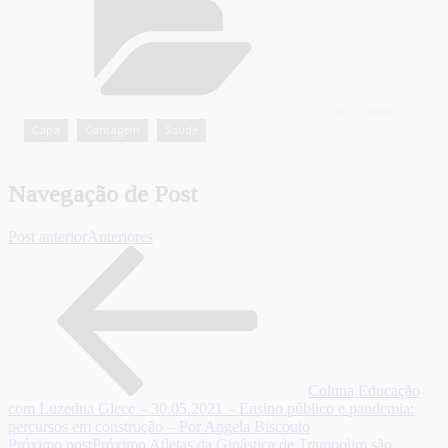
CATEGORIAS
Capa
Contagem
Saúde
,
,
Navegação de Post
Post anterior
Anteriores
Coluna Educação
com Luzedna Glece – 30.05.2021 – Ensino público e pandemia:
percursos em construção – Por Angela Biscouto
Próximo post
Próximo
Atletas da Ginástica de Trampolim são