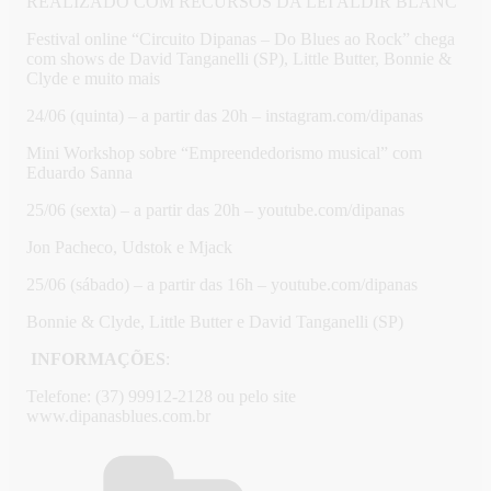
REALIZADO COM RECURSOS DA LEI ALDIR BLANC
Festival online “Circuito Dipanas – Do Blues ao Rock” chega
com shows de David Tanganelli (SP), Little Butter, Bonnie &
Clyde e muito mais
24/06 (quinta) – a partir das 20h – instagram.com/dipanas
Mini Workshop sobre “Empreendedorismo musical” com
Eduardo Sanna
25/06 (sexta) – a partir das 20h – youtube.com/dipanas
Jon Pacheco, Udstok e Mjack
25/06 (sábado) – a partir das 16h – youtube.com/dipanas
Bonnie & Clyde, Little Butter e David Tanganelli (SP)
INFORMAÇÕES
:
Telefone: (37) 99912-2128 ou pelo site
www.dipanasblues.com.br