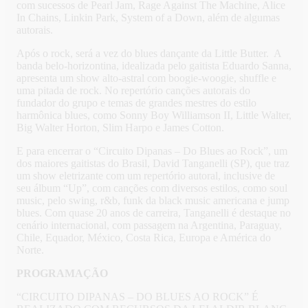
com sucessos de Pearl Jam, Rage Against The Machine, Alice
In Chains, Linkin Park, System of a Down, além de algumas
autorais.
Após o rock, será a vez do blues dançante da Little Butter. A
banda belo-horizontina, idealizada pelo gaitista Eduardo Sanna,
apresenta um show alto-astral com boogie-woogie, shuffle e
uma pitada de rock. No repertório canções autorais do
fundador do grupo e temas de grandes mestres do estilo
harmônica blues, como Sonny Boy Williamson II, Little Walter,
Big Walter Horton, Slim Harpo e James Cotton.
E para encerrar o “Circuito Dipanas – Do Blues ao Rock”, um
dos maiores gaitistas do Brasil, David Tanganelli (SP), que traz
um show eletrizante com um repertório autoral, inclusive de
seu álbum “Up”, com canções com diversos estilos, como soul
music, pelo swing, r&b, funk da black music americana e jump
blues. Com quase 20 anos de carreira, Tanganelli é destaque no
cenário internacional, com passagem na Argentina, Paraguay,
Chile, Equador, México, Costa Rica, Europa e América do
Norte.
PROGRAMAÇÃO
“CIRCUITO DIPANAS – DO BLUES AO ROCK” É