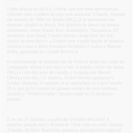
Outra atração do dia é a Udstok, que traz uma apresentação
vibrante com o melhor do pop rock nacional. A banda, formada
em meados de 1990 em Betim (MG), já se apresentou em
diversas cidades do Brasil. Fez abertura de shows de artistas
renomados, como Nando Reis, Raimundos, Tianastácia, Zé
Ramalho, Jota Quest, Capital Inicial e Jorge Ben Jor. Em
alguns de seus shows, a Udstok teve a participação de grandes
músicos como o Bolo (vocalista da banda O Surto) e Marcão
Britto, guitarrista do Charlie Brown Jr.
O encerramento do primeiro dia de Festival ficará por conta da
contagiante Mjack e seu rock’n’roll. A banda, criada em Itaúna
(MG) e com dez anos de estrada, é formada por Moisés
Oliveira (vocais), J.P. (baixo), André Oliveira (guitarra) e
Kleitex (bateria). O quarteto já se apresentou no Circo Voador
(RJ), que já foi cenário de grandes nomes do rock nacional,
durante o “WebFestValda”, ficando entre as 12 melhores
bandas.
E no dia 26 (sábado), a partir das 16 horas tem mais! A
primeira atração será a Bonnie & Clyde com seu rock vibrante.
A banda, de Belo Horizonte, preparou um repertório especial