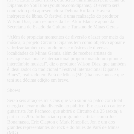
Dipanas no YouTube (youtube.com/dipanas). O evento será
conduzido pela apresentadora Débora Ruffato. Haverá
intérprete de libras. O festival é uma realização do produtor
Wilson Dias, com recursos da Lei Aldir Blanc e apoio da
Secretaria de Estado da Cultura e Turismo de Minas Gerais.
“Além de propiciar momentos de diversão e lazer por meio da
música, o projeto Circuito Dipanas tem como objetivo apoiar e
valorizar também os produtores e músicos de diversas
localidades de Minas Gerais, além de receber artistas de
destaque nacional e internacional proporcionando um grande
intercâmbio musical”, diz o produtor Wilson Dias, que também
é idealizador do tradicional “Festival Internacional Dipanas
Blues”, realizado em Pará de Minas (MG) há nove anos e que
terá sua décima edição em breve.
Shows
Serão seis atrações musicais que vão subir ao palco com total
energia e levar muita diversão ao público. É o caso do cantor e
guitarrista Jon Pacheco, que abrirá o Circuito dia 25 (sexta) a
partir das 20h. Influenciado por grandes artistas como Joe
Bonamassa, Eric Clapton e Mark Knopfler, Jon é um dos
grandes representantes do rock e do blues de Pará de Minas
(MG).