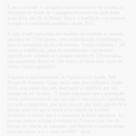
E para combater o carrapato estrela transmissor da doença, a
Secretaria de Saúde de Contagem promoveu na tarde desta
sexta-feira, dia 20, no Bairro Tijuca, a borrifação com produto.
A região é considerada endêmica desde 2019.
A ação é mais uma etapa das medidas de combate ao parasita
iniciadas em 13 de agosto, com sensibilização e panfletagem
para os moradores da área do entorno. Foram realizadas 1.305
visitas a residências, além do borrifamento com produto
específico de combate ao carrapato estrela em 719 moradias
nos quarteirões dentro de 500 metros do local onde casos da
doença foram registrados.
Segundo o superintendente de Vigilância em Saúde, José
Renato de Rezende Costa, sendo uma área endêmica, desde
2019, essa região fica sob observação e vigilância por um
período de até 10 anos. “É muito importante que a população
tenha conhecimento de que isso não é uma situação espalhada
por todo o município, mas uma situação que todos devem ficar
alertas, uma vez que já temos a circulação da bactéria
Rickettsia rickettsii, que é a causadora da febre maculosa. As
pessoas podem acionar o controle de Zoonoses em caso de
dúvida em relação ao carrapato, que fazemos a captura destes
para identificar se é o vetor da FMB”, disse.