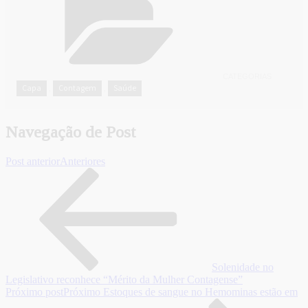
CATEGORIAS
Capa
Contagem
Saúde
,
,
Navegação de Post
Post anterior
Anteriores
Solenidade no
Legislativo reconhece “Mérito da Mulher Contagense”
Próximo post
Próximo
Estoques de sangue no Hemominas estão em