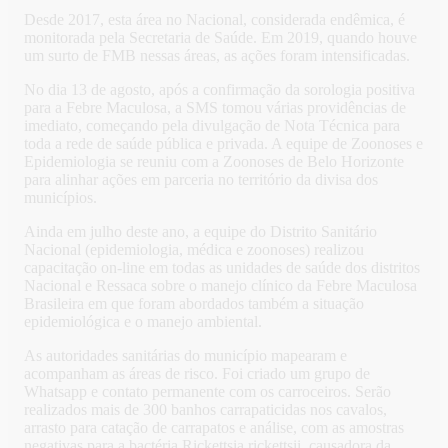
Desde 2017, esta área no Nacional, considerada endêmica, é
monitorada pela Secretaria de Saúde. Em 2019, quando houve
um surto de FMB nessas áreas, as ações foram intensificadas.
No dia 13 de agosto, após a confirmação da sorologia positiva
para a Febre Maculosa, a SMS tomou várias providências de
imediato, começando pela divulgação de Nota Técnica para
toda a rede de saúde pública e privada. A equipe de Zoonoses e
Epidemiologia se reuniu com a Zoonoses de Belo Horizonte
para alinhar ações em parceria no território da divisa dos
municípios.
Ainda em julho deste ano, a equipe do Distrito Sanitário
Nacional (epidemiologia, médica e zoonoses) realizou
capacitação on-line em todas as unidades de saúde dos distritos
Nacional e Ressaca sobre o manejo clínico da Febre Maculosa
Brasileira em que foram abordados também a situação
epidemiológica e o manejo ambiental.
As autoridades sanitárias do município mapearam e
acompanham as áreas de risco. Foi criado um grupo de
Whatsapp e contato permanente com os carroceiros. Serão
realizados mais de 300 banhos carrapaticidas nos cavalos,
arrasto para catação de carrapatos e análise, com as amostras
negativas para a bactéria Rickettsia rickettsii, causadora da