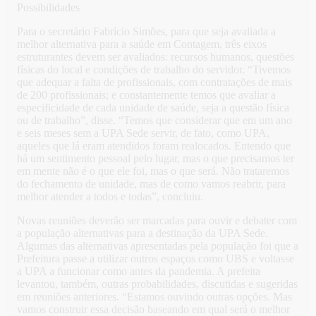
Possibilidades
Para o secretário Fabrício Simões, para que seja avaliada a
melhor alternativa para a saúde em Contagem, três eixos
estruturantes devem ser avaliados: recursos humanos, questões
físicas do local e condições de trabalho do servidor. “Tivemos
que adequar a falta de profissionais, com contratações de mais
de 200 profissionais; e constantemente temos que avaliar a
especificidade de cada unidade de saúde, seja a questão física
ou de trabalho”, disse. “Temos que considerar que em um ano
e seis meses sem a UPA Sede servir, de fato, como UPA,
aqueles que lá eram atendidos foram realocados. Entendo que
há um sentimento pessoal pelo lugar, mas o que precisamos ter
em mente não é o que ele foi, mas o que será. Não trataremos
do fechamento de unidade, mas de como vamos reabrir, para
melhor atender a todos e todas”, concluiu.
Novas reuniões deverão ser marcadas para ouvir e debater com
a população alternativas para a destinação da UPA Sede.
Algumas das alternativas apresentadas pela população foi que a
Prefeitura passe a utilizar outros espaços como UBS e voltasse
a UPA a funcionar como antes da pandemia. A prefeita
levantou, também, outras probabilidades, discutidas e sugeridas
em reuniões anteriores. “Estamos ouvindo outras opções. Mas
vamos construir essa decisão baseando em qual será o melhor