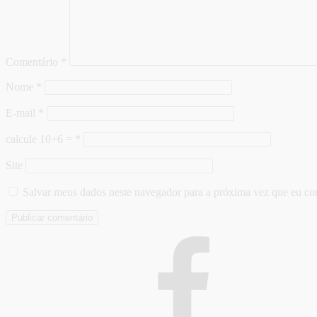
Comentário
*
Nome
*
E-mail
*
calcule 10+6 =
*
Site
Salvar meus dados neste navegador para a próxima vez que eu co