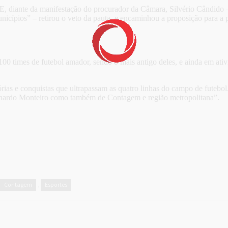
 E, diante da manifestação do procurador da Câmara, Silvério Cândido 
nicípios” – retirou o veto da pauta, e encaminhou a proposição para a
0 times de futebol amador, sendo o mais antigo deles, e ainda em ativ
as e conquistas que ultrapassam as quatro linhas do campo de futebol. 
ernardo Monteiro como também de Contagem e região metropolitana”.
Contagem
Esportes
,