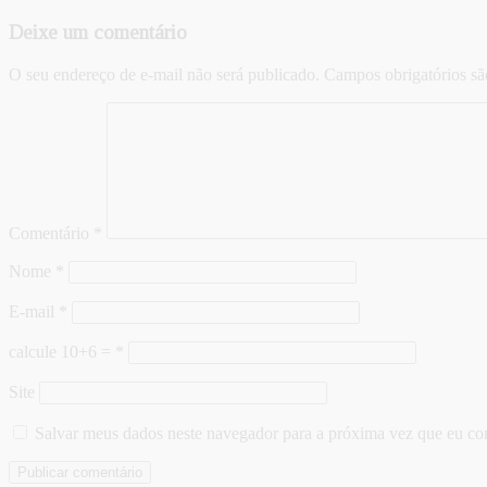
Deixe um comentário
O seu endereço de e-mail não será publicado.
Campos obrigatórios s
Comentário
*
Nome
*
E-mail
*
calcule 10+6 =
*
Site
Salvar meus dados neste navegador para a próxima vez que eu co