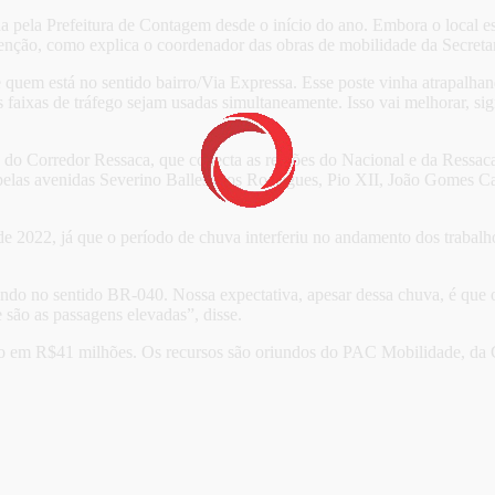
ela Prefeitura de Contagem desde o início do ano. Embora o local esti
ervenção, como explica o coordenador das obras de mobilidade da Secre
e quem está no sentido bairro/Via Expressa. Esse poste vinha atrapalhan
rês faixas de tráfego sejam usadas simultaneamente. Isso vai melhorar, s
 do Corredor Ressaca, que conecta as regiões do Nacional e da Ressaca
o, pelas avenidas Severino Ballesteros Rodrigues, Pio XII, João Gomes 
e 2022, já que o período de chuva interferiu no andamento dos trabalho
do no sentido BR-040. Nossa expectativa, apesar dessa chuva, é que o s
 são as passagens elevadas”, disse.
mado em R$41 milhões. Os recursos são oriundos do PAC Mobilidade, d