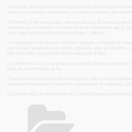
A remoção do equipamento era uma demanda da Cemig já solicitada p
ainda mais o tráfego, aumentando os benefícios trazidos pela int
“A retirada desse poste acaba com uma situação de risco na pista d
Teleférico já está pronto e a retirada do poste vai permitir que as t
risco a que os motoristas estavam expostos”, afirmou.
A requalificação da avenida Teleférico compõe o conjunto de obras
total de nove quilômetros de trajeto, passando, além da Teleféric
pela área serão, diariamente, beneficiadas com a obra.
O engenheiro Lúcio Sena projeta a conclusão da obra para janeiro d
etapa de pavimentação da via.
“Agora estamos fazendo a pavimentação da pista. Estamos trabalhan
sinalizações executadas e também os dispositivos de segurança, que
O custo de todas as intervenções do Corredor Ressaca está esti