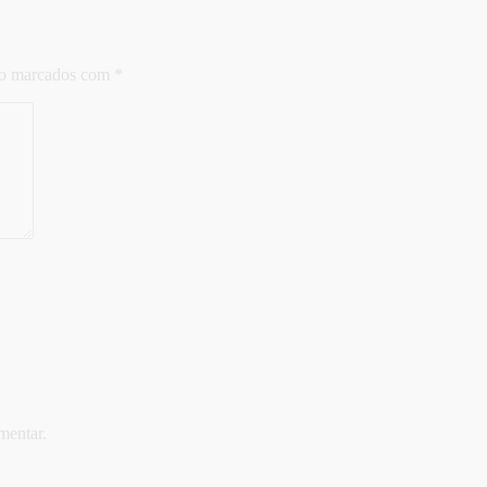
ão marcados com
*
mentar.