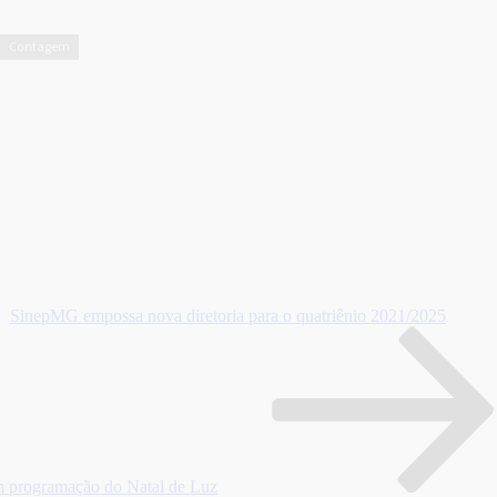
Contagem
SinepMG empossa nova diretoria para o quatriênio 2021/2025
m programação do Natal de Luz