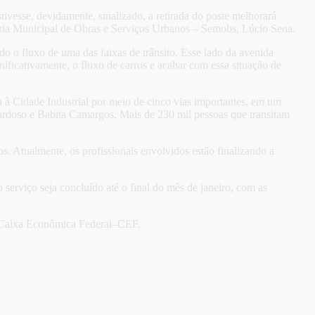
vesse, devidamente, sinalizado, a retirada do poste melhorará
taria Municipal de Obras e Serviços Urbanos – Semobs, Lúcio Sena.
do o fluxo de uma das faixas de trânsito. Esse lado da avenida
ignificativamente, o fluxo de carros e acabar com essa situação de
 à Cidade Industrial por meio de cinco vias importantes, em um
Cardoso e Babita Camargos. Mais de 230 mil pessoas que transitam
s. Atualmente, os profissionais envolvidos estão finalizando a
erviço seja concluído até o final do mês de janeiro, com as
a Caixa Econômica Federal–CEF.