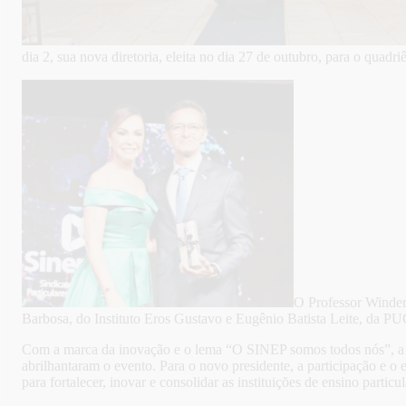
dia 2, sua nova diretoria, eleita no dia 27 de outubro, para o quadr
O Professor Winder 
Barbosa, do Instituto Eros Gustavo e Eugênio Batista Leite, da PU
Com a marca da inovação e o lema “O SINEP somos todos nós”, a no
abrilhantaram o evento. Para o novo presidente, a participação e 
para fortalecer, inovar e consolidar as instituições de ensino partic