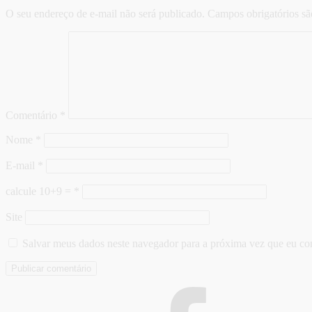
O seu endereço de e-mail não será publicado.
Campos obrigatórios s
Comentário
*
Nome
*
E-mail
*
calcule 10+9 =
*
Site
Salvar meus dados neste navegador para a próxima vez que eu co