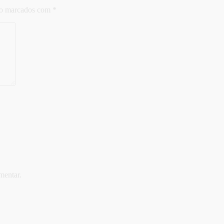
ão marcados com
*
mentar.