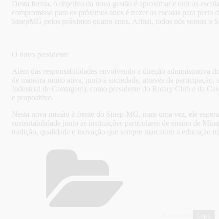
Desta forma, o objetivo da nova gestão é aproximar e unir as esco
compromisso para os próximos anos é trazer as escolas para pert
SinepMG pelos próximos quatro anos. Afinal, todos nós somos o Si
O novo presidente
Além das responsabilidades envolvendo a direção administrativa d
de maneira muito ativa, junto à sociedade, através da participação,
Industrial de Contagem), como presidente do Rotary Club e da Ca
e propositivo.
Nesta nova missão à frente do Sinep-MG, mais uma vez, ele esper
sustentabilidade junto às instituições particulares de ensino de Min
tradição, qualidade e inovação que sempre marcaram a educação mi
Capa
CATEGORIAS
,