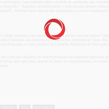
las particulares, especialmente após o período de pandemia, que repres
o do SinepMG. “Agradeço profundamente a cada um que apostou nessa n
nepMG. Pretendo fazer uma gestão participativa e com a contribuição 
o Colégio Sócrates, com quem ele divide a gestão com sua esposa Carla
 como voluntário, das diretorias de várias outras entidades de classe. 
sa do Rotariano, e como membro do Conselho Municipal de Educação na
a dar o seu tom dinâmico de desenvolvimento do segmento particular 
as Gerais, para que estas, através do poder do associativismo, se torne
neira.
Educação
Minas
Sem categoria
,
,