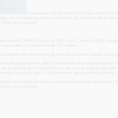
O subtenente Oliveira Mendes de Souza, lotado no 3º 
mpre sua despedida da ativa na corporação. No derradeiro dia de atuação
o 2º BBM, em Contagem.
nas Gerais (CBMMG) no ano de 1992, com 21 anos. Em 2001, ele atend
ro que matou 7 pessoas, deixando 197 feridas.
para resgatar uma vítima e teve pé preso por um arame farpado, o que q
elizes pelas quais passou, além da sensação do dever cumprido por ter 
cido de bicicleta que foi atropelado por um carro na porta da casa del
 visitar os pais do rapaz, a fim de oferecer algum conforto à família.
a para trás um histórico exemplar. Ganhou várias medalhas, dentre elas
ecimento da corporação.