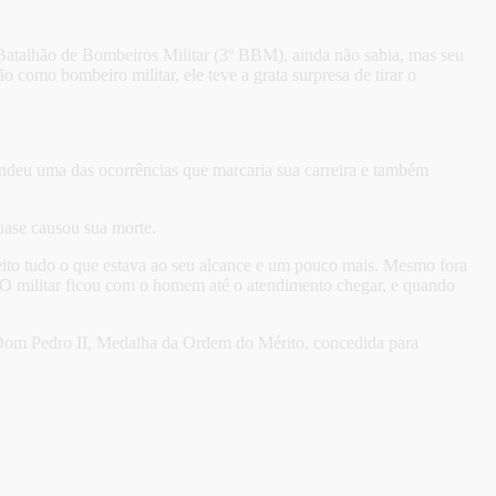
Batalhão de Bombeiros Militar (3º BBM), ainda não sabia, mas seu
 como bombeiro militar, ele teve a grata surpresa de tirar o
eu uma das ocorrências que marcaria sua carreira e também
uase causou sua morte.
feito tudo o que estava ao seu alcance e um pouco mais. Mesmo fora
e. O militar ficou com o homem até o atendimento chegar, e quando
 a Dom Pedro II, Medalha da Ordem do Mérito, concedida para