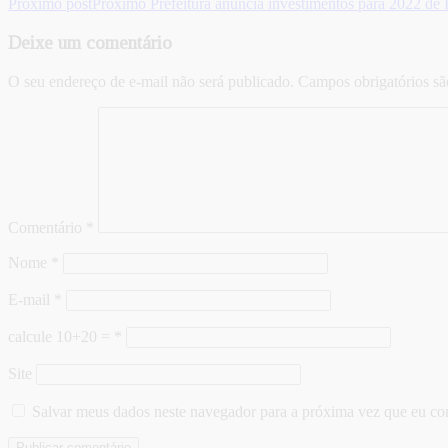
Próximo post
Próximo
Prefeitura anuncia investimentos para 2022 d
Deixe um comentário
O seu endereço de e-mail não será publicado.
Campos obrigatórios s
Comentário
*
Nome
*
E-mail
*
calcule 10+20 =
*
Site
Salvar meus dados neste navegador para a próxima vez que eu co