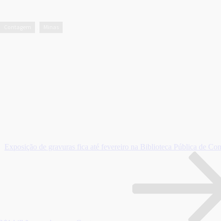
Contagem
Minas
,
Exposição de gravuras fica até fevereiro na Biblioteca Pública de C