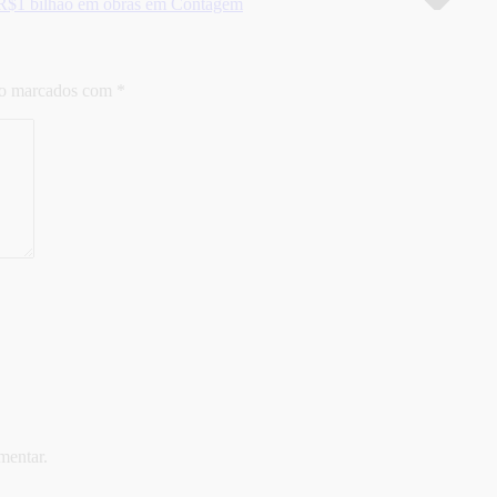
e R$1 bilhão em obras em Contagem
ão marcados com
*
mentar.