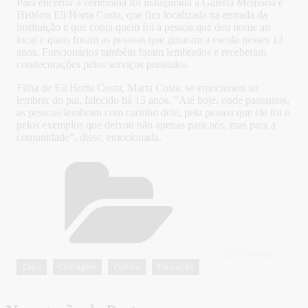
Para encerrar a cerimônia foi inaugurada a Galeria Memória e
História Eli Horta Costa, que fica localizada na entrada da
instituição e que conta quem foi a pessoa que deu nome ao
local e quais foram as pessoas que guiaram a escola nesses 12
anos. Funcionários também foram lembrados e receberam
condecorações pelos serviços prestados.
Filha de Eli Horta Costa, Marta Costa, se emocionou ao
lembrar do pai, falecido há 13 anos. “Até hoje, onde passamos,
as pessoas lembram com carinho dele, pela pessoa que ele foi e
pelos exemplos que deixou não apenas para nós, mas para a
comunidade”, disse, emocionada.
CATEGORIAS
Capa
Contagem
Cultura
Educação
,
,
,