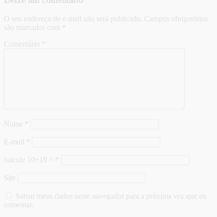
O seu endereço de e-mail não será publicado.
Campos obrigatórios
são marcados com
*
Comentário
*
Nome
*
E-mail
*
calcule 10+19 =
*
Site
Salvar meus dados neste navegador para a próxima vez que eu
comentar.