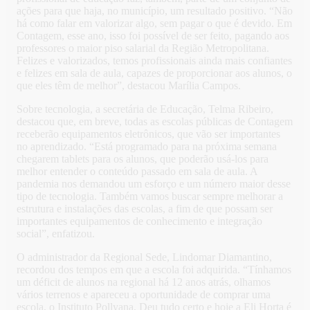
ações para que haja, no município, um resultado positivo. “Não
há como falar em valorizar algo, sem pagar o que é devido. Em
Contagem, esse ano, isso foi possível de ser feito, pagando aos
professores o maior piso salarial da Região Metropolitana.
Felizes e valorizados, temos profissionais ainda mais confiantes
e felizes em sala de aula, capazes de proporcionar aos alunos, o
que eles têm de melhor”, destacou Marília Campos.
Sobre tecnologia, a secretária de Educação, Telma Ribeiro,
destacou que, em breve, todas as escolas públicas de Contagem
receberão equipamentos eletrônicos, que vão ser importantes
no aprendizado. “Está programado para na próxima semana
chegarem tablets para os alunos, que poderão usá-los para
melhor entender o conteúdo passado em sala de aula. A
pandemia nos demandou um esforço e um número maior desse
tipo de tecnologia. Também vamos buscar sempre melhorar a
estrutura e instalações das escolas, a fim de que possam ser
importantes equipamentos de conhecimento e integração
social”, enfatizou.
O administrador da Regional Sede, Lindomar Diamantino,
recordou dos tempos em que a escola foi adquirida. “Tínhamos
um déficit de alunos na regional há 12 anos atrás, olhamos
vários terrenos e apareceu a oportunidade de comprar uma
escola, o Instituto Pollyana. Deu tudo certo e hoje a Eli Horta é