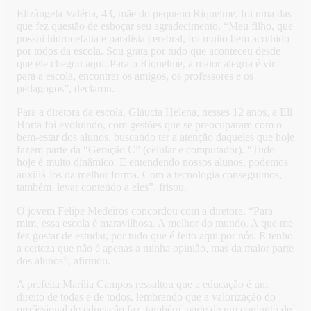
Elizângela Valéria, 43, mãe do pequeno Riquelme, foi uma das
que fez questão de esboçar seu agradecimento. “Meu filho, que
possui hidrocefalia e paralisia cerebral, foi muito bem acolhido
por todos da escola. Sou grata por tudo que aconteceu desde
que ele chegou aqui. Para o Riquelme, a maior alegria é vir
para a escola, encontrar os amigos, os professores e os
pedagogos”, declarou.
Para a diretora da escola, Gláucia Helena, nesses 12 anos, a Eli
Horta foi evoluindo, com gestões que se preocuparam com o
bem-estar dos alunos, buscando ter a atenção daqueles que hoje
fazem parte da “Geração C” (celular e computador). “Tudo
hoje é muito dinâmico. E entendendo nossos alunos, podemos
auxiliá-los da melhor forma. Com a tecnologia conseguimos,
também, levar conteúdo a eles”, frisou.
O jovem Felipe Medeiros concordou com a diretora. “Para
mim, essa escola é maravilhosa. A melhor do mundo. A que me
fez gostar de estudar, por tudo que é feito aqui por nós. E tenho
a certeza que não é apenas a minha opinião, mas da maior parte
dos alunos”, afirmou.
A prefeita Marília Campos ressaltou que a educação é um
direito de todas e de todos, lembrando que a valorização do
profissional de educação faz, também, parte de um conjunto de