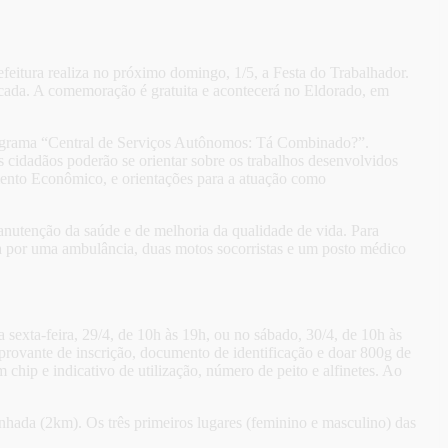
eitura realiza no próximo domingo, 1/5, a Festa do Trabalhador.
ucada. A comemoração é gratuita e acontecerá no Eldorado, em
 programa “Central de Serviços Autônomos: Tá Combinado?”.
s cidadãos poderão se orientar sobre os trabalhos desenvolvidos
ento Econômico, e orientações para a atuação como
manutenção da saúde e de melhoria da qualidade de vida. Para
 por uma ambulância, duas motos socorristas e um posto médico
a sexta-feira, 29/4, de 10h às 19h, ou no sábado, 30/4, de 10h às
provante de inscrição, documento de identificação e doar 800g de
hip e indicativo de utilização, número de peito e alfinetes. Ao
nhada (2km). Os três primeiros lugares (feminino e masculino) das