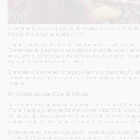
O evento terá atrações e prestação de serviços, como a 14ª Corri
frente ao Big Shopping, a partir das 7h.
O público poderá se informar nos stands sobre os serviços do Sine
Também estarão presentes as barracas de alimentação e artesanato d
pelo Centro de Referência do Empreendedor de Contagem e encami
Microempreendedor Individual – MEI.
O propósito é oferecer aos contagenses lazer e confraternização, al
comodidade e segurança do público, o evento contará com o apoio
completo.
14ª Corrida da João César de Oliveira
Os 3 mil inscritos que participarão no dia 1º de maio da 14ª Corrid
17h, no Shopping Oiapoque Eldorado na rua Mário Vital, 168 ao lad
leite em pó, que será destinado ao Banco de Alimentos de Contagem
final da corrida, os atletas ganharão um kit lanche com maçã e ban
A corrida contará com três modalidades, sendo duas de corrida (5k
corridas de 10km ganharão prêmios em dinheiro. Todos os inscritos