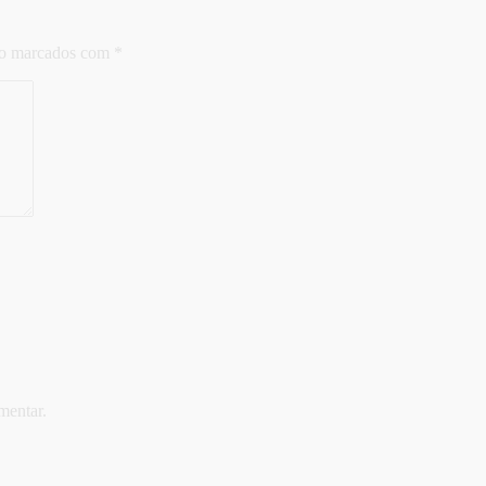
ão marcados com
*
mentar.