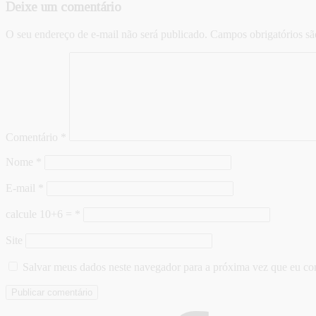
Deixe um comentário
O seu endereço de e-mail não será publicado.
Campos obrigatórios s
Comentário
*
Nome
*
E-mail
*
calcule 10+6 =
*
Site
Salvar meus dados neste navegador para a próxima vez que eu co