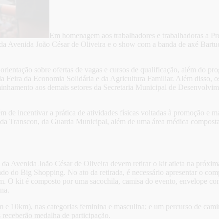
Em homenagem aos trabalhadores e trabalhadoras a Pref
da da Avenida João César de Oliveira e o show com a banda de axé Bart
, orientação sobre ofertas de vagas e cursos de qualificação, além do
a Feira da Economia Solidária e da Agricultura Familiar. Além disso, o
nhamento aos demais setores da Secretaria Municipal de Desenvolvim
ém de incentivar a prática de atividades físicas voltadas à promoção e 
 da Transcon, da Guarda Municipal, além de uma área médica composta
a da Avenida João César de Oliveira devem retirar o kit atleta na próxim
o do Big Shopping. No ato da retirada, é necessário apresentar o com
. O kit é composto por uma sacochila, camisa do evento, envelope com c
ana.
m e 10km), nas categorias feminina e masculina; e um percurso de cami
 receberão medalha de participação.