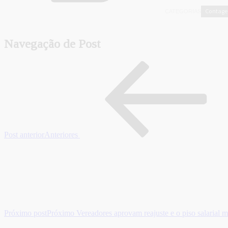
Contag
CATEGORIAS
Navegação de Post
Post anterior
Anteriores
Próximo post
Próximo
Vereadores aprovam reajuste e o piso salarial m