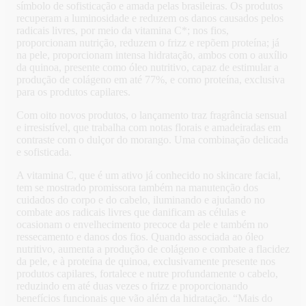
símbolo de sofisticação e amada pelas brasileiras. Os produtos
recuperam a luminosidade e reduzem os danos causados pelos
radicais livres, por meio da vitamina C*; nos fios,
proporcionam nutrição, reduzem o frizz e repõem proteína; já
na pele, proporcionam intensa hidratação, ambos com o auxílio
da quinoa, presente como óleo nutritivo, capaz de estimular a
produção de colágeno em até 77%, e como proteína, exclusiva
para os produtos capilares.
Com oito novos produtos, o lançamento traz fragrância sensual
e irresistível, que trabalha com notas florais e amadeiradas em
contraste com o dulçor do morango. Uma combinação delicada
e sofisticada.
A vitamina C, que é um ativo já conhecido no skincare facial,
tem se mostrado promissora também na manutenção dos
cuidados do corpo e do cabelo, iluminando e ajudando no
combate aos radicais livres que danificam as células e
ocasionam o envelhecimento precoce da pele e também no
ressecamento e danos dos fios. Quando associada ao óleo
nutritivo, aumenta a produção de colágeno e combate a flacidez
da pele, e à proteína de quinoa, exclusivamente presente nos
produtos capilares, fortalece e nutre profundamente o cabelo,
reduzindo em até duas vezes o frizz e proporcionando
benefícios funcionais que vão além da hidratação. “Mais do