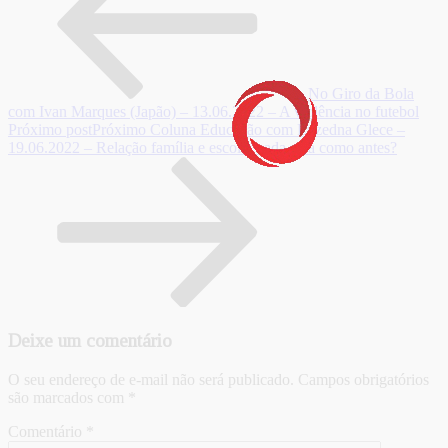
No Giro da Bola
com Ivan Marques (Japão) – 13.06.2022 – A violência no futebol
Próximo post
Próximo
Coluna Educação com Luzedna Glece –
19.06.2022 – Relação família e escola: nada será como antes?
Deixe um comentário
O seu endereço de e-mail não será publicado.
Campos obrigatórios
são marcados com
*
Comentário
*