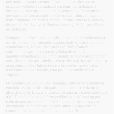
que nunca, estamos atentos à funcionalidade dos nossos
produtos voltados aos cuidados pessoais, por notarmos a
necessidade da consumidora de encontrar opções no mercado
que atuem de forma ampla e facilitem sua rotina, entregando
mais resultados em menos etapas”, afirma Vanessa Machado,
diretora de Marketing de Produto da categoria Corpo e Banho
do Boticário.
Composta por loção corporal (disponível em três volumetrias),
esfoliante corporal, sabonete líquido, body splash, shampoo e
condicionador, Nativa SPA Morango Ruby é aliada da
consumidora que busca por uma linha de uso diário para
garantir a manutenção da luminosidade da pele e proporcionar
nutrição superior aos cabelos, sem perder a perfumação intensa
já reconhecida de Nativa SPA e o bem-estar gerado pelos
momentos de autocuidado, com produtos cruelty free e
veganos.
Os produtos de Nativa SPA Morango Ruby estão disponíveis
em todas as lojas físicas do país e no e-commerce da marca,
além do app do Boticário, disponível para as versões Android e
iOS. Também é possível fazer pedidos pelo WhatsApp por
meio do número 0800 744 0010 – contato oficial e seguro –
diretamente na plataforma do dispositivo. Basta o cliente
contatar a marca por esse número para verificar a