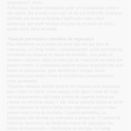
respiratório”, alerta.
Além disso, realizar queimadas pode ser considerado crime e
dar cadeia. De acordo com o art. 41 da Lei 9.605/98, provocar
incêndio em mata ou floresta é tipificado como crime
ambiental, que pode resultar em pena de reclusão de dois a
quatro anos, além de multa.
Atuação preventiva e medidas de segurança
Para minimizar as ocorrências deste tipo em sua área de
concessão, a Cemig realiza, constantemente, ações preventivas,
investindo na limpeza de faixas de servidão, com poda de
árvores e arbustos, além da remoção da vegetação ao redor dos
postes e torres. A companhia também realiza inspeções em suas
linhas de transmissão, para identificar e mitigar riscos
potenciais para tentar evitar as ocorrências proporcionadas
pelas queimadas.
Algumas medidas simples podem ser tomadas pela população
para conter os riscos, como apagar com água o resto do fogo
em acampamentos; não jogar pontas de cigarros acesas na
estrada ou em áreas rurais; e não deixar garrafas plásticas ou de
vidro expostas ao sol em áreas com vegetação porque estas
podem criar focos de incêndio. Quando permitidas, as
queimadas não devem ser realizadas a menos de 15 metros de
rodovias, ferrovias e do limite das faixas de segurança das
linhas de transmissão e distribuição de energia. A Cemig