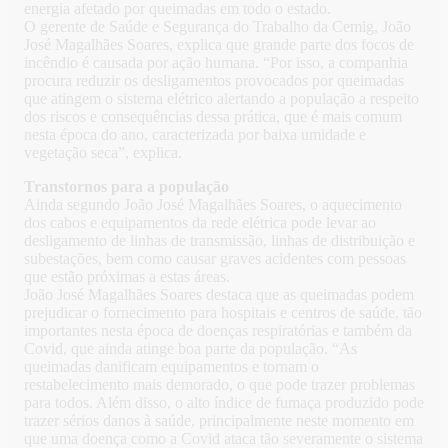
energia afetado por queimadas em todo o estado.
O gerente de Saúde e Segurança do Trabalho da Cemig, João
José Magalhães Soares, explica que grande parte dos focos de
incêndio é causada por ação humana. “Por isso, a companhia
procura reduzir os desligamentos provocados por queimadas
que atingem o sistema elétrico alertando a população a respeito
dos riscos e consequências dessa prática, que é mais comum
nesta época do ano, caracterizada por baixa umidade e
vegetação seca”, explica.
Transtornos para a população
Ainda segundo João José Magalhães Soares, o aquecimento
dos cabos e equipamentos da rede elétrica pode levar ao
desligamento de linhas de transmissão, linhas de distribuição e
subestações, bem como causar graves acidentes com pessoas
que estão próximas a estas áreas.
João José Magalhães Soares destaca que as queimadas podem
prejudicar o fornecimento para hospitais e centros de saúde, tão
importantes nesta época de doenças respiratórias e também da
Covid, que ainda atinge boa parte da população. “As
queimadas danificam equipamentos e tornam o
restabelecimento mais demorado, o que pode trazer problemas
para todos. Além disso, o alto índice de fumaça produzido pode
trazer sérios danos à saúde, principalmente neste momento em
que uma doença como a Covid ataca tão severamente o sistema