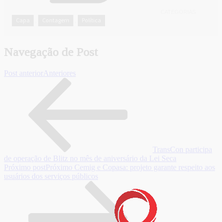
CATEGORIAS
Capa
Contagem
Política
,
,
Navegação de Post
Post anterior
Anteriores
TransCon participa
de operação de Blitz no mês de aniversário da Lei Seca
Próximo post
Próximo
Cemig e Copasa: projeto garante respeito aos
usuários dos serviços públicos