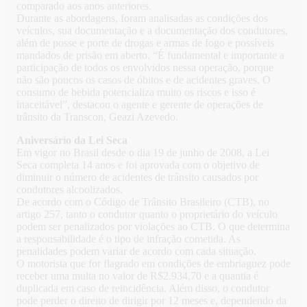
comparado aos anos anteriores.
Durante as abordagens, foram analisadas as condições dos
veículos, sua documentação e a documentação dos condutores,
além de posse e porte de drogas e armas de fogo e possíveis
mandados de prisão em aberto. “É fundamental e importante a
participação de todos os envolvidos nessa operação, porque
não são poucos os casos de óbitos e de acidentes graves. O
consumo de bebida potencializa muito os riscos e isso é
inaceitável”, destacou o agente e gerente de operações de
trânsito da Transcon, Geazi Azevedo.
Aniversário da Lei Seca
Em vigor no Brasil desde o dia 19 de junho de 2008, a Lei
Seca completa 14 anos e foi aprovada com o objetivo de
diminuir o número de acidentes de trânsito causados por
condutores alcoolizados.
De acordo com o Código de Trânsito Brasileiro (CTB), no
artigo 257, tanto o condutor quanto o proprietário do veículo
podem ser penalizados por violações ao CTB. O que determina
a responsabilidade é o tipo de infração cometida. As
penalidades podem variar de acordo com cada situação.
O motorista que for flagrado em condições de embriaguez pode
receber uma multa no valor de R$2.934,70 e a quantia é
duplicada em caso de reincidência. Além disso, o condutor
pode perder o direito de dirigir por 12 meses e, dependendo da