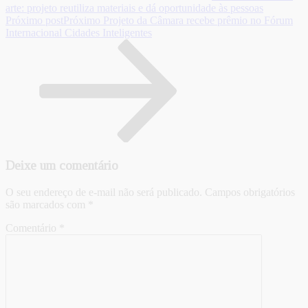
arte: projeto reutiliza materiais e dá oportunidade às pessoas
Próximo post
Próximo
Projeto da Câmara recebe prêmio no Fórum
Internacional Cidades Inteligentes
Deixe um comentário
O seu endereço de e-mail não será publicado.
Campos obrigatórios
são marcados com
*
Comentário
*