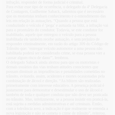
infração, responder de forma judicial e criminal.
Para evitar esse tipo de ocorrência, o delegado da 4º Delegacia
de Contagem, Guilherme Saback, salientou que é necessário
que os motoristas tenham conhecimento e o entendimento das
leis em relação às autuações. “Quando a pessoa que está
conduzindo o veículo é ‘pega’ e autuada na blitz, a infração vai
para o prontuário do condutor. Todavia, se este condutor for
inabilitado, aquele que entregou o veículo para a pessoa
inabilitada ele também recebe autuação, e sem prejuízo de
responder criminalmente, em razão do artigo 309 do Código de
Trânsito que: ‘entregar veículo automotor a uma pessoa não
habilitada poderá ser considerado crime, se essa pessoa vier a
causar algum risco de dano'”, lembrou.
O delegado Saback ainda alertou para que os motoristas e
demais usuários das vias tenham atitudes conscientes que
possam diminuir as imprudências e penalidades cometidas no
trânsito, evitando, assim, acidentes e mortes ocasionadas pela
combinação de álcool e direção. “As blitzen são realizadas
primeiramente com interesse educativo. A presença policial é
justamente para demonstrar e desestimular o uso de álcool e
também de toda e qualquer conduta que não deve ser praticada
no trânsito. Mas, infelizmente, se a pessoa insistir em praticá-la,
está sujeita a medidas administrativas e até criminais. Então,
com a tolerância zero, a indicação é que realmente se entenda a
nova legislação e não se cometa o crime de trânsito”, reiterou.