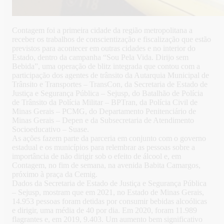
Contagem foi a primeira cidade da região metropolitana a
receber os trabalhos de conscientização e fiscalização que estão
previstos para acontecer em outras cidades e no interior do
Estado, dentro da campanha “Sou Pela Vida. Dirijo sem
Bebida”, uma operação de blitz integrada que contou com a
participação dos agentes de trânsito da Autarquia Municipal de
Trânsito e Transportes – TransCon, da Secretaria de Estado de
Justiça e Segurança Pública – Sejusp, do Batalhão de Polícia
de Trânsito da Polícia Militar – BPTran, da Polícia Civil de
Minas Gerais – PCMG, do Departamento Penitenciário de
Minas Gerais – Depen e da Subsecretaria de Atendimento
Socioeducativo – Suase.
As ações fazem parte da parceria em conjunto com o governo
estadual e os municípios para relembrar as pessoas sobre a
importância de não dirigir sob o efeito de álcool e, em
Contagem, no fim de semana, na avenida Babita Camargos,
próximo à praça da Cemig.
Dados da Secretaria de Estado de Justiça e Segurança Pública
– Sejusp, mostram que em 2021, no Estado de Minas Gerais,
14.953 pessoas foram detidas por consumir bebidas alcoólicas
e dirigir, uma média de 40 por dia. Em 2020, foram 11.989
flagrantes e, em 2019, 9.403. Um aumento bem significativo