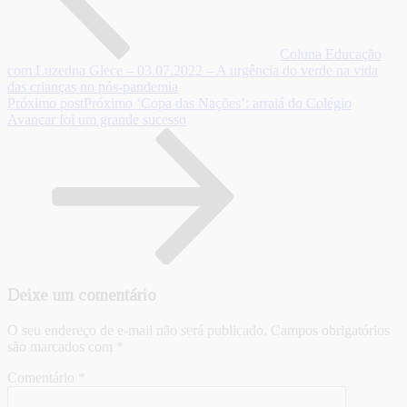
Coluna Educação
com Luzedna Glece – 03.07.2022 – A urgência do verde na vida
das crianças no pós-pandemia
Próximo post
Próximo
‘Copa das Nações’: arraiá do Colégio
Avançar foi um grande sucesso
Deixe um comentário
O seu endereço de e-mail não será publicado.
Campos obrigatórios
são marcados com
*
Comentário
*