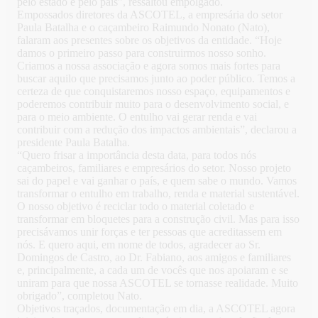
pelo estado e pelo país”, ressaltou empolgado.
Empossados diretores da ASCOTEL, a empresária do setor
Paula Batalha e o caçambeiro Raimundo Nonato (Nato),
falaram aos presentes sobre os objetivos da entidade. “Hoje
damos o primeiro passo para construirmos nosso sonho.
Criamos a nossa associação e agora somos mais fortes para
buscar aquilo que precisamos junto ao poder público. Temos a
certeza de que conquistaremos nosso espaço, equipamentos e
poderemos contribuir muito para o desenvolvimento social, e
para o meio ambiente. O entulho vai gerar renda e vai
contribuir com a redução dos impactos ambientais”, declarou a
presidente Paula Batalha.
“Quero frisar a importância desta data, para todos nós
caçambeiros, familiares e empresários do setor. Nosso projeto
sai do papel e vai ganhar o país, e quem sabe o mundo. Vamos
transformar o entulho em trabalho, renda e material sustentável.
O nosso objetivo é reciclar todo o material coletado e
transformar em bloquetes para a construção civil. Mas para isso
precisávamos unir forças e ter pessoas que acreditassem em
nós. E quero aqui, em nome de todos, agradecer ao Sr.
Domingos de Castro, ao Dr. Fabiano, aos amigos e familiares
e, principalmente, a cada um de vocês que nos apoiaram e se
uniram para que nossa ASCOTEL se tornasse realidade. Muito
obrigado”, completou Nato.
Objetivos traçados, documentação em dia, a ASCOTEL agora