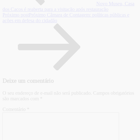
Novo Museu, Casa
dos Cacos é reaberta para a visitação após restauração
Próximo post
Próximo
Câmara de Contagem: políticas públicas e
ações em defesa do cidadão
Deixe um comentário
O seu endereço de e-mail não será publicado.
Campos obrigatórios
são marcados com
*
Comentário
*