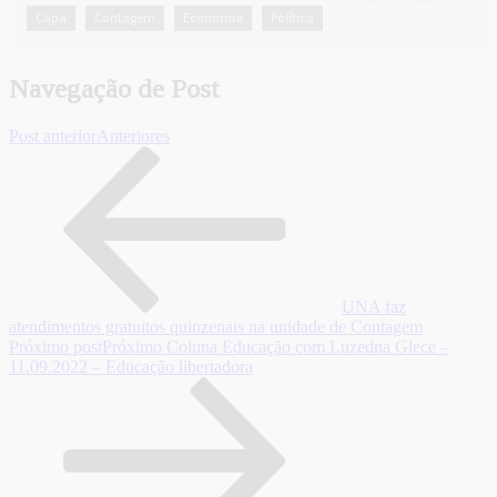
Capa
Contagem
Economia
Política
,
,
,
Navegação de Post
Post anterior
Anteriores
UNA faz
atendimentos gratuitos quinzenais na unidade de Contagem
Próximo post
Próximo
Coluna Educação com Luzedna Glece –
11.09.2022 – Educação libertadora