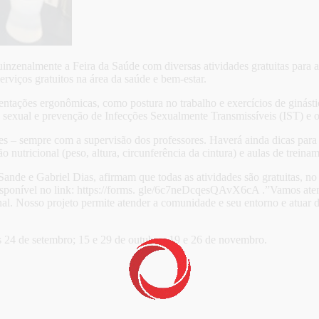
inzenalmente a Feira da Saúde com diversas atividades gratuitas par
rviços gratuitos na área da saúde e bem-estar.
ientações ergonômicas, como postura no trabalho e exercícios de ginást
 sexual e prevenção de Infecções Sexualmente Transmissíveis (IST) e o
– sempre com a supervisão dos professores. Haverá ainda dicas para
ção nutricional (peso, altura, circunferência da cintura) e aulas de trein
 e Gabriel Dias, afirmam que todas as atividades são gratuitas, no en
isponível no link: https://forms. gle/6c7neDcqesQAvX6cA .”Vamos ate
nal. Nosso projeto permite atender a comunidade e seu entorno e atuar 
 24 de setembro; 15 e 29 de outubro; 19 e 26 de novembro.