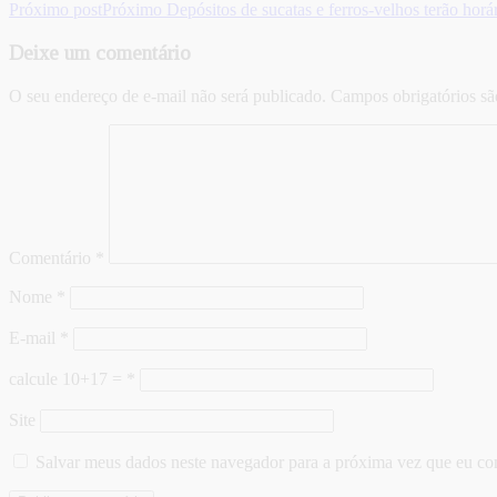
Próximo post
Próximo
Depósitos de sucatas e ferros-velhos terão horá
Deixe um comentário
O seu endereço de e-mail não será publicado.
Campos obrigatórios s
Comentário
*
Nome
*
E-mail
*
calcule 10+17 =
*
Site
Salvar meus dados neste navegador para a próxima vez que eu co