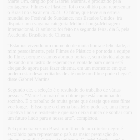
Marte Um, dirigido por Gabriel Martins, e produzido pela
contagense Filmes de Plástico, foi o escolhido para representar
o Brasil no Oscar em 2023. O filme, que teve sua estreia
mundial no Festival de Sundance, nos Estados Unidos, irá
disputar uma vaga na categoria Melhor Longa-Metragem
Internacional. O anúncio foi feito na segunda-feira, dia 5, pela
Academia Brasileira de Cinema.
“Estamos vivendo um momento de muita honra e felicidade, a
mim pessoalmente, pela Filmes de Plástico e por toda a equipe
do filme, porque estamos abrindo portas e, sem dúvida alguma,
deixando um rastro de esperança e vontade para quem está
chegando agora para fazer cinema, em um momento em que
podem estar desacreditados de até onde um filme pode chegar”,
disse Gabriel Martins.
Segundo ele, a seleção é o resultado do trabalho de várias
pessoas. “Marte Um não é um filme que está caminhando
sozinho. É o trabalho de muita gente que deseja que esse filme
voe longe. É isso que o cinema brasileiro pode ser, uma força
coletiva linda e resistente e que não deixa nunca de sonhar com
um futuro lindo para a nossa arte”, completou.
Pela primeira vez no Brasil um filme de um diretor negro é
escolhido para representar o país na maior premiação do
cinema mundial. Caso seja indicado, Gabriel Martins será o