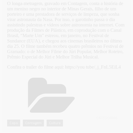
O longa-metragem, gravado em Contagem, conta a história de
um menino negro no interior de Minas Gerais, filho de um
porteiro e uma prestadora de serviços de limpeza, que sonha
virar astronauta da Nasa. Por isso, o garotinho passa o dia
assistindo palestras e vídeos sobre astronomia na internet. Com
produção da Filmes de Plástico, em coprodução com o Canal
Brasil, “Marte Um” estreou, em janeiro, no Festival de
Sundance (EUA), e chegou aos cinemas brasileiros no último
dia 25. O filme também recebeu quatro prêmios no Festival de
Gramado: o de Melhor Filme do Júri Popular, Melhor Roteiro,
Prêmio Especial do Júri e Melhor Trilha Musical.
Confira o trailer do filme aqui: https://you tube/_j_FnL5EiL4
CATEGORIAS
Capa
Contagem
Cultura
,
,