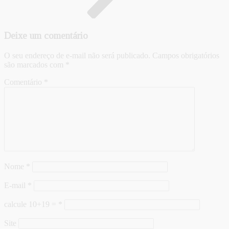
Deixe um comentário
O seu endereço de e-mail não será publicado.
Campos obrigatórios
são marcados com
*
Comentário
*
Nome
*
E-mail
*
calcule 10+19 =
*
Site