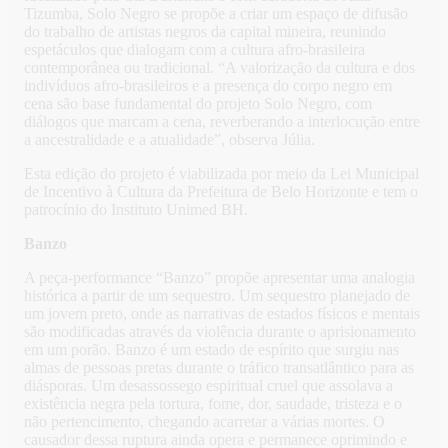
Tizumba, Solo Negro se propõe a criar um espaço de difusão
do trabalho de artistas negros da capital mineira, reunindo
espetáculos que dialogam com a cultura afro-brasileira
contemporânea ou tradicional. “A valorização da cultura e dos
indivíduos afro-brasileiros e a presença do corpo negro em
cena são base fundamental do projeto Solo Negro, com
diálogos que marcam a cena, reverberando a interlocução entre
a ancestralidade e a atualidade”, observa Júlia.
Esta edição do projeto é viabilizada por meio da Lei Municipal
de Incentivo à Cultura da Prefeitura de Belo Horizonte e tem o
patrocínio do Instituto Unimed BH.
Banzo
A peça-performance “Banzo” propõe apresentar uma analogia
histórica a partir de um sequestro. Um sequestro planejado de
um jovem preto, onde as narrativas de estados físicos e mentais
são modificadas através da violência durante o aprisionamento
em um porão. Banzo é um estado de espírito que surgiu nas
almas de pessoas pretas durante o tráfico transatlântico para as
diásporas. Um desassossego espiritual cruel que assolava a
existência negra pela tortura, fome, dor, saudade, tristeza e o
não pertencimento, chegando acarretar a várias mortes. O
causador dessa ruptura ainda opera e permanece oprimindo e