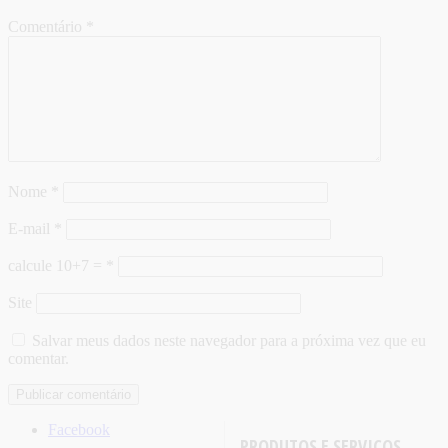
Comentário
*
Nome
*
E-mail
*
calcule 10+7 =
*
Site
Salvar meus dados neste navegador para a próxima vez que eu
comentar.
Facebook
PRODUTOS E SERVIÇOS