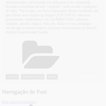
atormentando o povo preto nas diásporas e no continente,
levando a acreditar em um “conforto” entre as más condições
de vida. “Nei Lopes, no Novo Dicionário Banto no Brasil, diz
que Banzo tem origem na língua QUICONGO, mbanzu:
pensamento, lembrança; e no QUIMBUNDO, mbonzo:
saudade, paixão, mágoa. Para ele, Banzo é uma nostalgia
mortal que acometia negros africanos escravizados no Brasil”,
explica Kiandewame Samba.
CATEGORIAS
Cultura
Festas E Eventos
Minas
,
,
Navegação de Post
Post anterior
Anteriores