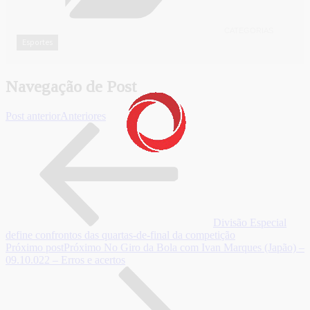
CATEGORIAS
Esportes
Navegação de Post
Post anterior
Anteriores
Divisão Especial
define confrontos das quartas-de-final da competição
Próximo post
Próximo
No Giro da Bola com Ivan Marques (Japão) –
09.10.022 – Erros e acertos