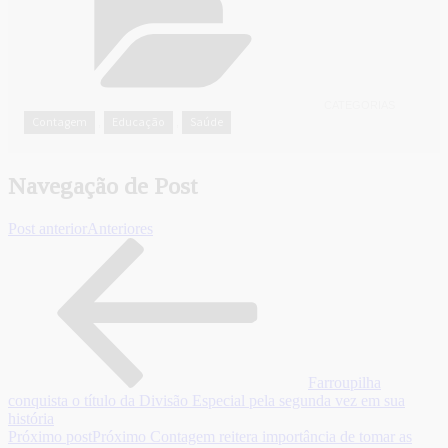
CATEGORIAS
Contagem
Educação
Saúde
,
,
Navegação de Post
Post anterior
Anteriores
Farroupilha
conquista o título da Divisão Especial pela segunda vez em sua
história
Próximo post
Próximo
Contagem reitera importância de tomar as