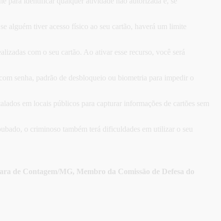
ne para identificar qualquer atividade não autorizada e, se
 alguém tiver acesso físico ao seu cartão, haverá um limite
alizadas com o seu cartão. Ao ativar esse recurso, você será
 com senha, padrão de desbloqueio ou biometria para impedir o
talados em locais públicos para capturar informações de cartões sem
roubado, o criminoso também terá dificuldades em utilizar o seu
âmara de Contagem/MG, Membro da Comissão de Defesa do