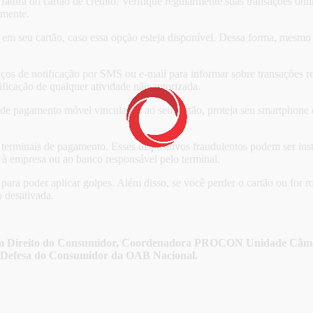
fatura do cartão de crédito. Verifique regularmente suas transações onli
amente.
m seu cartão, caso essa opção esteja disponível. Dessa forma, mesmo se
iços de notificação por SMS ou e-mail para informar sobre transações re
ficação de qualquer atividade não autorizada.
 de pagamento móvel vinculados ao seu cartão, proteja seu smartphone
 terminais de pagamento. Esses dispositivos fraudulentos podem ser ins
 à empresa ou ao banco responsável pelo terminal.
 para poder aplicar golpes. Além disso, se você perder o cartão ou for 
 desativada.
sta em Direito do Consumidor, Coordenadora PROCON Unidade C
Defesa do Consumidor da OAB Nacional.