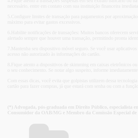
4.Fique atento a transações suspeitas em seu extrato bancário ou na 
necessário, entre em contato com sua instituição financeira imediat
5.Configure limites de transação para pagamentos por aproximação e
máximo para evitar gastos excessivos.
6.Habilite notificações de transações: Muitos bancos oferecem serv
alertado sempre que houver uma transação, permitindo pronta identi
7.Mantenha seu dispositivo móvel seguro. Se você usar aplicativos
acesso não autorizado às informações do cartão.
8.Fique atento a dispositivos de skimming em caixas eletrônicos ou
o seu conhecimento. Se notar algo suspeito, informe imediatamente
Com essas dicas, você evita que golpistas utilizem dessa tecnologia
cartão para fazer compras, já que estará com senha ou com a função
(*) Advogada, pós-graduada em Direito Público, especiali
Consumidor da OAB/MG e Membro da Comissão Especial de 