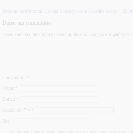
Próximo post
Próximo
Coluna Educação com Luzedna Glece – 25.06.20
Deixe um comentário
O seu endereço de e-mail não será publicado.
Campos obrigatórios s
Comentário
*
Nome
*
E-mail
*
calcule 10+7 =
*
Site
Salvar meus dados neste navegador para a próxima vez que eu co