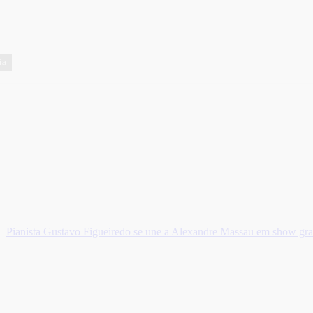
ia
Pianista Gustavo Figueiredo se une a Alexandre Massau em show gr