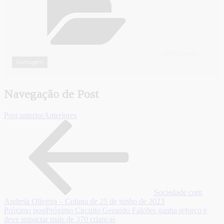
CATEGORIAS
Contagem
Navegação de Post
Post anterior
Anteriores
Sociedade com
Andreia Oliveira – Coluna de 25 de junho de 2023
Próximo post
Próximo
Circuito Gerando Falcões ganha reforço e
deve impactar mais de 370 crianças