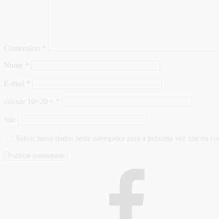
Comentário
*
Nome
*
E-mail
*
calcule 10+20 =
*
Site
Salvar meus dados neste navegador para a próxima vez que eu co