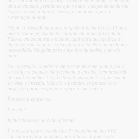
observar um muro de pedras. Como é interessante como cada
uma se encaixa, permitindo que a outra, independente da sua
forma e do seu tamanho, exerça a sua função para a
sustentação do todo.
Ali, na construção do muro, ninguém fala em INCLUIR uma
pedra. Não é preciso incluir porque ela nunca foi excluída.
Fala-se em encontrar o melhor lugar para que ela faça a
diferença, sem chamar a atenção para ela. Não há nenhuma
necessidade. Ninguém pára e tira foto da pedra, e sim do
muro.
Na construção, o pedreiro simplesmente sente onde a pedra
será útil e a encaixa. Simplesmente a encaixa. Sem pretensão
de torná-la melhor. Ela já é boa do jeito que é. Só precisa de
ser vista e inserida. Mas ele, o pedreiro, só faz isso com
perfeição porque se preparou para a construção.
É preciso preparar-se.
Percebe?
Incluir pessoas não é tão diferente.
É preciso preparo e aceitação. Principalmente dos PRE
conceitos (reforço da ideia) mais íntimos. É preciso de