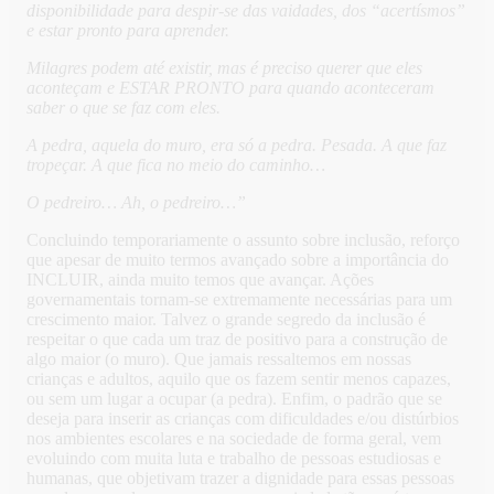
disponibilidade para despir-se das vaidades, dos “acertísmos”
e estar pronto para aprender.
Milagres podem até existir, mas é preciso querer que eles
aconteçam e ESTAR PRONTO para quando aconteceram
saber o que se faz com eles.
A pedra, aquela do muro, era só a pedra. Pesada. A que faz
tropeçar. A que fica no meio do caminho…
O pedreiro… Ah, o pedreiro…”
Concluindo temporariamente o assunto sobre inclusão, reforço
que apesar de muito termos avançado sobre a importância do
INCLUIR, ainda muito temos que avançar. Ações
governamentais tornam-se extremamente necessárias para um
crescimento maior. Talvez o grande segredo da inclusão é
respeitar o que cada um traz de positivo para a construção de
algo maior (o muro). Que jamais ressaltemos em nossas
crianças e adultos, aquilo que os fazem sentir menos capazes,
ou sem um lugar a ocupar (a pedra). Enfim, o padrão que se
deseja para inserir as crianças com dificuldades e/ou distúrbios
nos ambientes escolares e na sociedade de forma geral, vem
evoluindo com muita luta e trabalho de pessoas estudiosas e
humanas, que objetivam trazer a dignidade para essas pessoas