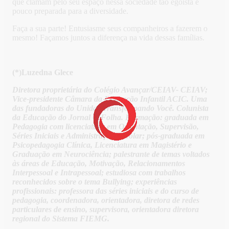
que clamam pelo seu espaço nessa sociedade tão egoísta e
pouco preparada para a diversidade.
Faça a sua parte! Entusiasme seus companheiros a fazerem o
mesmo! Façamos juntos a diferença na vida dessas famílias.
(*)Luzedna Glece
Diretora proprietária do Colégio Avançar/CEIAV- CEIAV;
Vice-presidente Câmara da Educação Infantil ACIC. Uma
das fundadoras do Unidas Transformando Você. Colunista
da Educação do Jornal O Folha. Formação: graduada em
Pedagogia com licenciatura em Orientação, Supervisão,
Séries Iniciais e Administração Escolar; pós-graduada em
Psicopedagogia Clínica, Licenciatura em Magistério e
Graduação em Neurociência; palestrante de temas voltados
às áreas de Educação, Motivação, Relacionamentos
Interpessoal e Intrapessoal; estudiosa com trabalhos
reconhecidos sobre o tema Bullying; experiências
profissionais: professora das séries iniciais e do curso de
pedagogia, coordenadora, orientadora, diretora de redes
particulares de ensino, supervisora, orientadora diretora
regional do Sistema FIEMG.