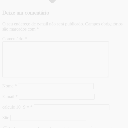
Deixe um comentário
O seu endereço de e-mail não será publicado.
Campos obrigatórios
são marcados com
*
Comentário
*
Nome
*
E-mail
*
calcule 10+9 =
*
Site