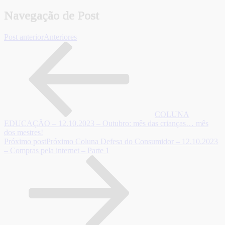
Navegação de Post
Post anterior
Anteriores
COLUNA
EDUCAÇÃO – 12.10.2023 – Outubro: mês das crianças… mês
dos mestres!
Próximo post
Próximo
Coluna Defesa do Consumidor – 12.10.2023
– Compras pela internet – Parte 1