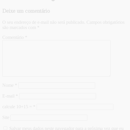
Deixe um comentário
O seu endereço de e-mail não será publicado.
Campos obrigatórios
são marcados com
*
Comentário
*
Nome
*
E-mail
*
calcule 10+15 =
*
Site
Salvar meus dados neste navegador para a próxima vez que eu