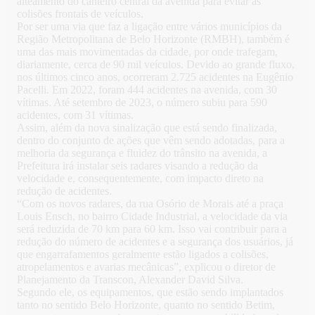
alteamento do canteiro central da avenida para evitar as
colisões frontais de veículos.
Por ser uma via que faz a ligação entre vários municípios da
Região Metropolitana de Belo Horizonte (RMBH), também é
uma das mais movimentadas da cidade, por onde trafegam,
diariamente, cerca de 90 mil veículos. Devido ao grande fluxo,
nos últimos cinco anos, ocorreram 2.725 acidentes na Eugênio
Pacelli. Em 2022, foram 444 acidentes na avenida, com 30
vítimas. Até setembro de 2023, o número subiu para 590
acidentes, com 31 vítimas.
Assim, além da nova sinalização que está sendo finalizada,
dentro do conjunto de ações que vêm sendo adotadas, para a
melhoria da segurança e fluidez do trânsito na avenida, a
Prefeitura irá instalar seis radares visando a redução da
velocidade e, consequentemente, com impacto direto na
redução de acidentes.
“Com os novos radares, da rua Osório de Morais até a praça
Louis Ensch, no bairro Cidade Industrial, a velocidade da via
será reduzida de 70 km para 60 km. Isso vai contribuir para a
redução do número de acidentes e a segurança dos usuários, já
que engarrafamentos geralmente estão ligados a colisões,
atropelamentos e avarias mecânicas”, explicou o diretor de
Planejamento da Transcon, Alexander David Silva.
Segundo ele, os equipamentos, que estão sendo implantados
tanto no sentido Belo Horizonte, quanto no sentido Betim,