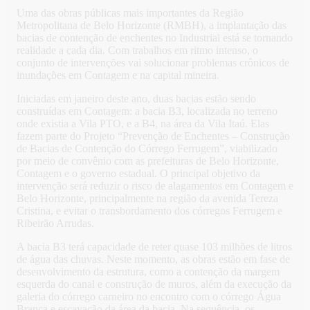
Uma das obras públicas mais importantes da Região
Metropolitana de Belo Horizonte (RMBH), a implantação das
bacias de contenção de enchentes no Industrial está se tornando
realidade a cada dia. Com trabalhos em ritmo intenso, o
conjunto de intervenções vai solucionar problemas crônicos de
inundações em Contagem e na capital mineira.
Iniciadas em janeiro deste ano, duas bacias estão sendo
construídas em Contagem: a bacia B3, localizada no terreno
onde existia a Vila PTO, e a B4, na área da Vila Itaú. Elas
fazem parte do Projeto “Prevenção de Enchentes – Construção
de Bacias de Contenção do Córrego Ferrugem”, viabilizado
por meio de convênio com as prefeituras de Belo Horizonte,
Contagem e o governo estadual. O principal objetivo da
intervenção será reduzir o risco de alagamentos em Contagem e
Belo Horizonte, principalmente na região da avenida Tereza
Cristina, e evitar o transbordamento dos córregos Ferrugem e
Ribeirão Arrudas.
A bacia B3 terá capacidade de reter quase 103 milhões de litros
de água das chuvas. Neste momento, as obras estão em fase de
desenvolvimento da estrutura, como a contenção da margem
esquerda do canal e construção de muros, além da execução da
galeria do córrego carneiro no encontro com o córrego Água
Branca e escavação da área da bacia. Na sequência, os