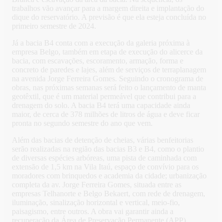
trabalhos vão avançar para a margem direita e implantação do
dique do reservatório. A previsão é que ela esteja concluída no
primeiro semestre de 2024.
Já a bacia B4 conta com a execução da galeria próxima à
empresa Belgo, também em etapa de execução do alicerce da
bacia, com escavações, escoramento, armação, forma e
concreto de paredes e lajes, além de serviços de terraplanagem
na avenida Jorge Ferreira Gomes. Seguindo o cronograma de
obras, nas próximas semanas será feito o lançamento de manta
geotêxtil, que é um material permeável que contribui para a
drenagem do solo. A bacia B4 terá uma capacidade ainda
maior, de cerca de 378 milhões de litros de água e deve ficar
pronta no segundo semestre do ano que vem.
Além das bacias de detenção de cheias, várias benfeitorias
serão realizadas na região das bacias B3 e B4, como o plantio
de diversas espécies arbóreas, uma pista de caminhada com
extensão de 1,5 km na Vila Itaú, espaço de convívio para os
moradores com brinquedos e academia da cidade; urbanização
completa da av. Jorge Ferreira Gomes, situada entre as
empresas Telhanorte e Belgo Bekaert, com rede de drenagem,
iluminação, sinalização horizontal e vertical, meio-fio,
paisagismo, entre outros. A obra vai garantir ainda a
recuperação da Área de Preservação Permanente (APP)